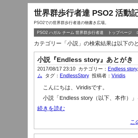
世界群歩行者達 PSO2 活動
PSO2での世界群歩行者達の物書き広場。
PSO2 ハガル チーム 世界群歩行者達
トップページ
カテゴリー「小説」の検索結果は以下の
小説『Endless story』あとがき
2017/08/17 23:10
カテゴリー：
Endless story
ム
タグ：
EndlessStory
投稿者：
Viridis
こんにちは、
Viridis
です。
小説「
Endless story
（以下、本作）」
続きを読む
こ