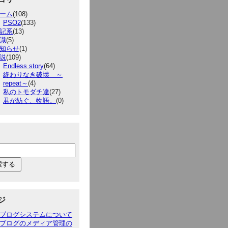
ーム
(108)
PSO2
(133)
記系
(13)
識
(5)
知らせ
(1)
説
(109)
Endless story
(64)
終わりなき破壊 ～
repeat～
(4)
私のトモダチ達
(27)
君が紡ぐ、物語。
(0)
ジ
ブログシステムについて
ブログのメディア管理の