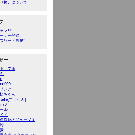
り扱いについて
ク
ャラリー
ーザー登録
スワード再発行
ザー
羽 空雨
キ
to
ian009
リシア
様ちゃん
stelle[てるるん]
k-79
ール
イド
色道化のジューダス
蛉
素