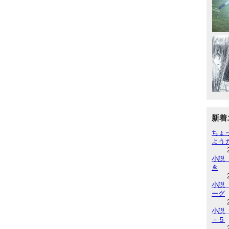
新着
ちょ
よう
小説『
き
小説『
ーグ
小説『
－５