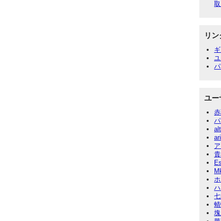
取
リン
ギ
ユ
パ
ユー
赤
パ
al
ar
ア
貴
E
M
ホ
ハ
七
蜻
塊