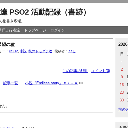
達 PSO2 活動記録（書跡）
達の物書き広場。
世界群歩行者達
トップページ
ログイン
202
希望の種
リー：
PSO2
,
小説
,
私のトモダチ達
投稿者：
77し
日
-
2
この記事のURL
コメント(0)
9
記事一覧
小説『Endless story』＃７－４
16
23
30
せん。
前の
カテ