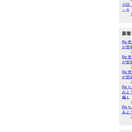
小説『
－４
新着
Re
が登
Re
が登
Re
が登
Re
みよ
編１
Re
みよ