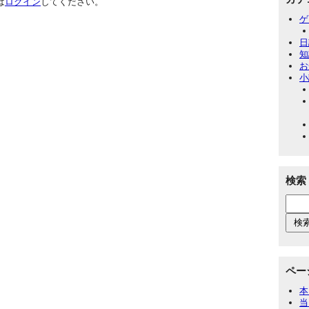
は
ログイン
してください。
ゲ
日
知
お
小
検索
ペー
本
当