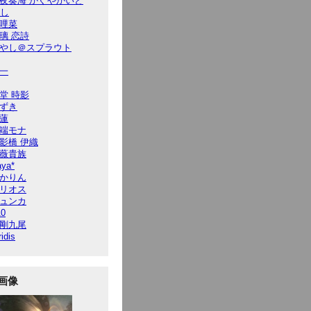
夜奏海 かぐやかいと
7し
哩菜
璃 恋詩
やし＠スプラウト
一
堂 時影
ずき
蓮
端モナ
影橋 伊織
薇貴族
ya*
かりん
リオス
ュンカ
10
剛九尾
ridis
画像