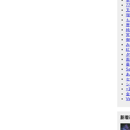
華
7
叉
瑠
も
暦
純
冥
御
み
紅
夕
面
薔
Sa
あ
セ
シ
+
金
Vi
新着