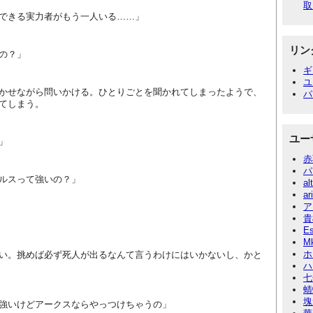
取
できる実力者がもう一人いる……」
リン
の？」
ギ
ユ
かせながら問いかける。ひとりごとを聞かれてしまったようで、
パ
てしまう。
ユー
」
赤
パ
ルスって強いの？」
al
ar
ア
貴
E
M
ホ
い。挑めば必ず死人が出るなんて言うわけにはいかないし、かと
ハ
七
蜻
塊
強いけどアークスならやっつけちゃうの」