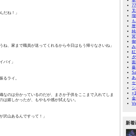
華
7
叉
んだね！」
瑠
も
暦
純
冥
御
うね、家まで職員が送ってくれるから今日はもう帰りなさいね」
み
紅
夕
イバイ」
面
薔
Sa
あ
振るライ。
セ
シ
+
織なのは分かっているのだが、まさか子供をここまで入れてしま
金
のは嬉しかったが、もやもや感が拭えない。
Vi
が沢山あるんですって！」
新着