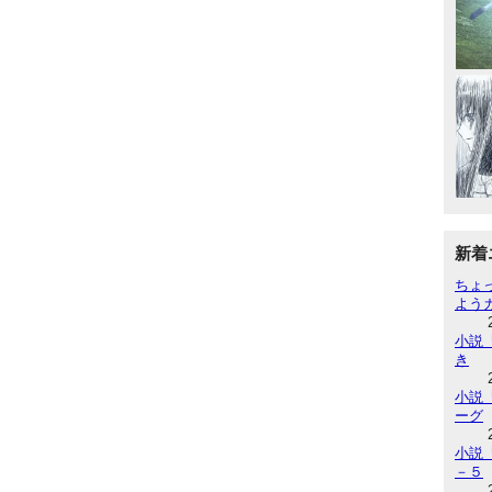
新着
ちょ
よう
小説『
き
小説『
ーグ
小説『
－５