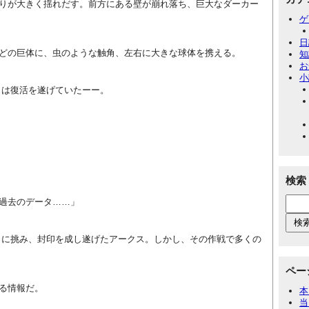
りが大きく揺れだす。前方にある壁が崩れ落ち、巨大なダーカー
ゲ
日
どの巨体に、虫のような触角、左右に大きな球体を携える。
知
お
小
】は復活を遂げていたーー。
検索
過去のデータ……」
】に挑み、封印を成し遂げたアークス。しかし、その作戦で多くの
ペー
る情報だ。
本
当