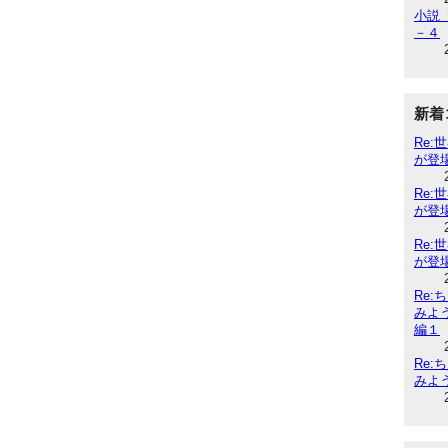
小説『
－４
新着
Re
が登
Re
が登
Re
が登
Re
みよ
編１
Re
みよ