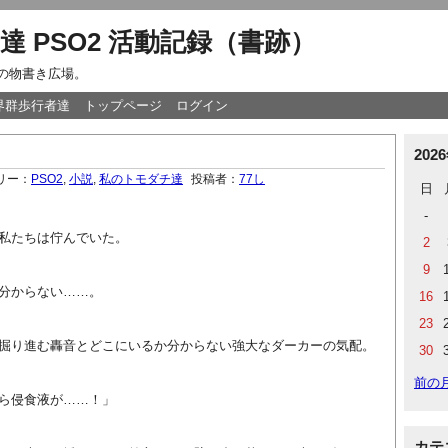
達 PSO2 活動記録（書跡）
達の物書き広場。
世界群歩行者達
トップページ
ログイン
202
リー：
PSO2
,
小説
,
私のトモダチ達
投稿者：
77し
日
-
私たちは佇んでいた。
2
9
分からない……。
16
23
掘り進む轟音とどこにいるか分からない強大なダーカーの気配。
30
前の
ら侵食液が……！」
カテ