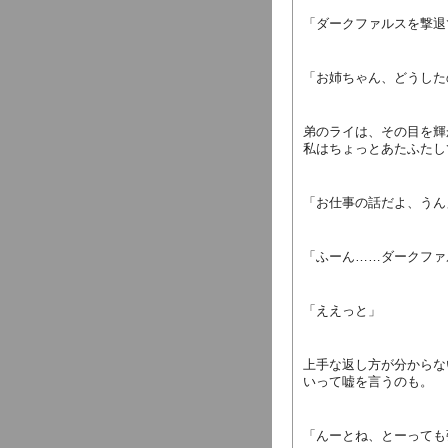
「ダークファルスを撃退
「お姉ちゃん、どうした
弟のライは、その目を輝
私はちょっとあたふたし
「お仕事の話だよ、うん
「ふーん……ダークファ
「ええっと」
上手な返し方が分からな
いって嘘を言うのも。
「んーとね、とーっても