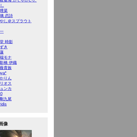
夜奏海 かぐやかいと
7し
哩菜
璃 恋詩
やし＠スプラウト
一
堂 時影
ずき
蓮
端モナ
影橋 伊織
薇貴族
ya*
かりん
リオス
ュンカ
10
剛九尾
ridis
画像