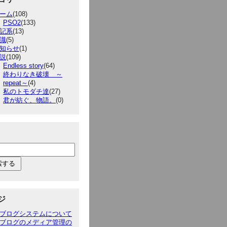
ーム
(108)
PSO2
(133)
記系
(13)
識
(5)
知らせ
(1)
説
(109)
Endless story
(64)
終わりなき破壊 ～
repeat～
(4)
私のトモダチ達
(27)
君が紡ぐ、物語。
(0)
ジ
ブログシステムについて
ブログのメディア管理の