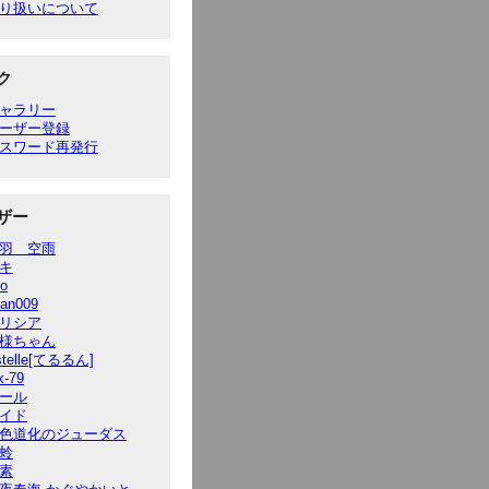
り扱いについて
ク
ャラリー
ーザー登録
スワード再発行
ザー
羽 空雨
キ
to
ian009
リシア
様ちゃん
stelle[てるるん]
k-79
ール
イド
色道化のジューダス
蛉
素