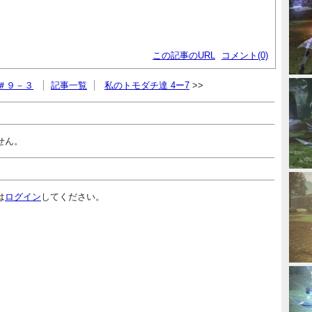
この記事のURL
コメント(0)
y』＃９－３
記事一覧
私のトモダチ達 4ー7
せん。
は
ログイン
してください。