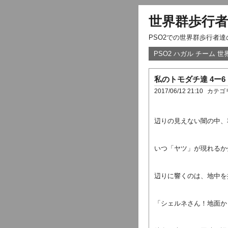
世界群歩行者
PSO2での世界群歩行者
PSO2 ハガル チーム 
私のトモダチ達 4ー6
2017/06/12 21:10
カテゴ
辺りの見えない闇の中、
いつ「ヤツ」が現れるか
辺りに響くのは、地中を
「シェルネさん！地面か