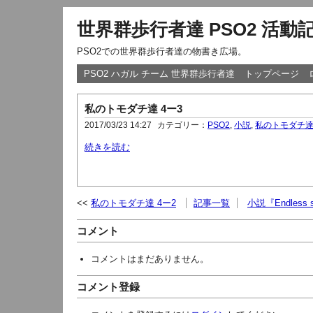
世界群歩行者達 PSO2 活動
PSO2での世界群歩行者達の物書き広場。
PSO2 ハガル チーム 世界群歩行者達
トップページ
私のトモダチ達 4ー3
2017/03/23 14:27
カテゴリー：
PSO2
,
小説
,
私のトモダチ
続きを読む
私のトモダチ達 4ー2
記事一覧
小説『Endless
コメント
コメントはまだありません。
コメント登録