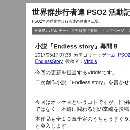
世界群歩行者達 PSO2 活動
PSO2での世界群歩行者達の物書き広場。
PSO2 ハガル チーム 世界群歩行者達
トップページ
小説『Endless story』幕間８
2017/05/17 07:36
カテゴリー：
ゲーム
,
PSO
EndlessStory
投稿者：
Viridis
今回の更新を担当する
Viridis
です。
二次創作小説『
Endless story
』を書かせ
今回はオマケ回というコトですが、恒例
ではなく、本編に関わる別の掌編を投稿
本作品も全１０章予定のうちもうすぐ９
と突入します。