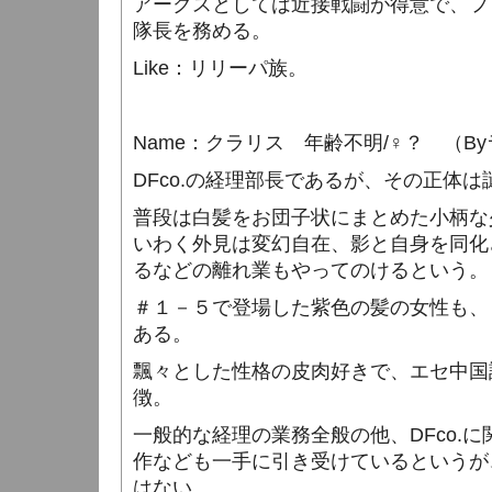
アークスとしては近接戦闘が得意で、フ
隊長を務める。
Like
：リリーパ族。
Name
：クラリス 年齢不明
/
♀？ （
By
DFco.
の経理部長であるが、その正体は
普段は白髪をお団子状にまとめた小柄な
いわく外見は変幻自在、影と自身を同化
るなどの離れ業もやってのけるという。
＃１－５で登場した紫色の髪の女性も、
ある。
飄々とした性格の皮肉好きで、エセ中国
徴。
一般的な経理の業務全般の他、
DFco.
に
作なども一手に引き受けているというが
はない。