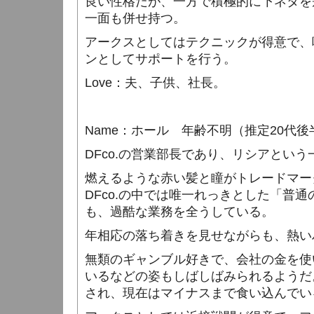
良い性格だが、一方で積極的に下ネタを
一面も併せ持つ。
アークスとしてはテクニックが得意で、
ンとしてサポートを行う。
Love
：夫、子供、社長。
Name
：ホール 年齢不明（推定
20
代後
DFco.
の営業部長であり、リシアという
燃えるような赤い髪と瞳がトレードマー
DFco.
の中では唯一れっきとした「普通
も、過酷な業務を全うしている。
年相応の落ち着きを見せながらも、熱い
無類のギャンブル好きで、会社の金を使
いるなどの姿もしばしばみられるようだ
され、現在はマイナスまで食い込んでい