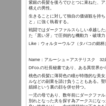
紫銀の長髪を後ろでひとつに束ねた、ア
構えの男性。
生きることに対して独自の価値観を持ち
と」に強く執着する。
戦闘ではダークファルスらしい卓越した
た「黒い牙」で圧倒的な機動力・破壊力
Like
：ウォルターウルフ（タバコの銘柄
Name
：アルーシュ＝アステリスク
32
DFco.
の社長秘書であり、ある異世界か
桃色の長髪に薄荷色の瞳が特徴的な美女
ルなどの副業を請け負うこともある。聖
娼婦という裏の顔を併せ持つ。
一児の母であり、数年前にダークファル
別れとなった夫を探す為アークスになっ