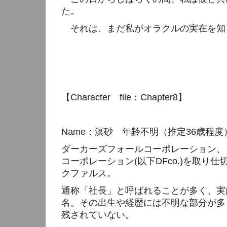
た。
それは、まだ私がオラクルの実在を知
【
Character
file
：
Chapter8
】
Name
：溟砂 年齢不明（推定
36
歳程度
ダーカーズフォールコーポレーション、
コーポレーション
(
以下
DFco.)
を取り仕
クファルス。
通称「社長」と呼ばれることが多く、実
名。その出生や経歴には不明な部分が多
残されていない。