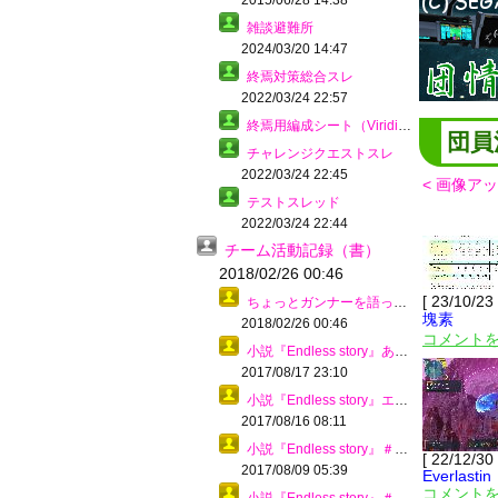
2015/06/28 14:38
雑談避難所
2024/03/20 14:47
終焉対策総合スレ
2022/03/24 22:57
終焉用編成シート（Viridis）
団員
チャレンジクエストスレ
2022/03/24 22:45
< 画像ア
テストスレッド
2022/03/24 22:44
チーム活動記録（書）
2018/02/26 00:46
[ 23/10/23
ちょっとガンナーを語ってみようカナ？ その４
塊素
2018/02/26 00:46
コメントを
小説『Endless story』あとがき
2017/08/17 23:10
小説『Endless story』エピローグ
2017/08/16 08:11
小説『Endless story』＃１０－５
[ 22/12/30 
2017/08/09 05:39
Everlastin
コメントを