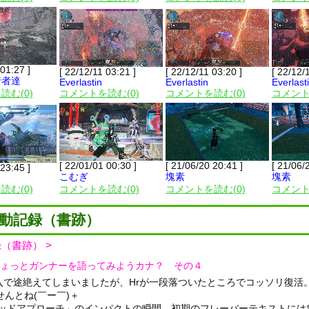
 01:27 ]
[ 22/12/11 03:21 ]
[ 22/12/11 03:20 ]
[ 22/12/
行者達
Everlastin
Everlastin
Everlast
読む(0)
コメントを読む(0)
コメントを読む(0)
コメント
[ 22/01/01 00:30 ]
[ 21/06/20 20:41 ]
[ 21/06/
 23:45 ]
こむぎ
塊素
塊素
読む(0)
コメントを読む(0)
コメントを読む(0)
コメント
動記録（書跡）
録（書跡） >
ょっとガンナーを語ってみようカナ？ その４
突入で途絶えてしまいましたが、Hrが一段落ついたところでコッソリ復活
せんとね(￣ー￣)＋
デッドアプローチ」のインパクトの瞬間。初期のフレーバーテキストには