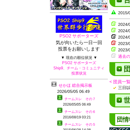
201
2024/
2024/
PSO2 サポーターズ
202
気が向いたら一日一回
202
投票をお願いします
2023/
過去
▼ 現在の順位状況 ▼
PSO2 サポーターズ
団
Ship9、チーム・コミュニティ
投票状況
< 団員一覧
せかほ 総合掲示板
三日
2026/05/05 06:49
世
チームスレ その７
2026/05/05 06:49
チームスレ その６
2016/08/19 03:21
団情
チームスレ その５