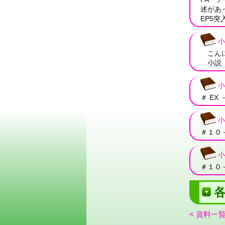
述があ
EP5突
小
こんにち
小説「 
小
＃ EX
小
＃１０
小
＃１０
各
< 資料一覧