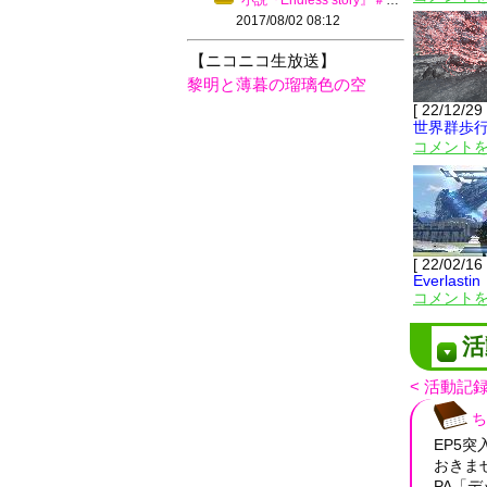
小説『Endless story』＃１０－４
2017/08/02 08:12
【ニコニコ生放送】
黎明と薄暮の瑠璃色の空
[ 22/12/29
世界群歩
コメントを
[ 22/02/16
Everlastin
コメントを
活
< 活動記
ち
EP5
おきま
PA「