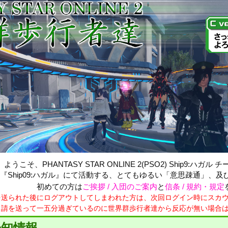
ようこそ、PHANTASY STAR ONLINE 2(PSO2) Ship9:ハ
『Ship09:ハガル』にて活動する、とてもゆるい「意思疎通」、
初めての方は
ご挨拶 / 入団のご案内
と
信条 / 規約・規定
を送られた後にログアウトしてしまわれた方は、次回ログイン時にスカ
申請を送って一五分過ぎているのに世界群歩行者達から反応が無い場合
知情報