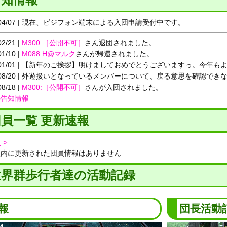
5/04/07 | 現在、ビジフォン端末による入団申請受付中です。
02/21 |
M300:［公開不可］
さん退団されました。
01/10 |
M088:H@マルク
さんが帰還されました。
4/01/01 | 【新年のご挨拶】明けましておめでとうございますっ。今年
3/08/20 | 外遊扱いとなっているメンバーについて、戻る意思を確認
08/18 |
M300:［公開不可］
さんが入団されました。
の告知情報
員一覧 更新速報
 >
以内に更新された団員情報はありません
界群歩行者達の活動記録
報
団長活動