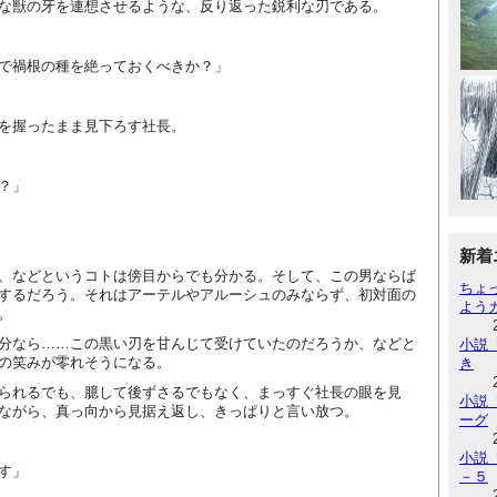
な獣の牙を連想させるような、反り返った鋭利な刃である。
で禍根の種を絶っておくべきか？」
を握ったまま見下ろす社長。
？」
新着
、などというコトは傍目からでも分かる。そして、この男ならば
ちょ
するだろう。それはアーテルやアルーシュのみならず、初対面の
よう
。
分なら……この黒い刃を甘んじて受けていたのだろうか、などと
小説『
の笑みが零れそうになる。
き
られるでも、臆して後ずさるでもなく、まっすぐ社長の眼を見
小説『
ながら、真っ向から見据え返し、きっぱりと言い放つ。
ーグ
小説『
す」
－５