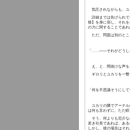
気圧されながらも、ユ
詳細までは告げられて
狼】を身に宿し、それを
の力に関することであれ
ただ、問題は別のとこ
「……――それがどうし
え、と、間抜けな声を
ギロリとユカリを一瞥
「何を不思議そうにして
ユカリの隣でアーテル
は何も言わずに、ただ瞑
そう、何よりも厄介な
若き社長であれば、ある
しかし、彼の場合はそれ