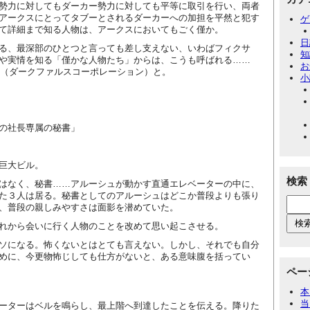
勢力に対してもダーカー勢力に対しても平等に取引を行い、両者
アークスにとってタブーとされるダーカーへの加担を平然と犯す
ゲ
て詳細まで知る人物は、アークスにおいてもごく僅か。
日
る、最深部のひとつと言っても差し支えない、いわばフィクサ
知
や実情を知る「僅かな人物たち」からは、こうも呼ばれる……
お
（ダークファルスコーポレーション）と。
小
の社長専属の秘書」
巨大ビル。
検索
はなく、秘書……アルーシュが動かす直通エレベーターの中に、
た３人は居る。秘書としてのアルーシュはどこか普段よりも張り
、普段の親しみやすさは面影を潜めていた。
れから会いに行く人物のことを改めて思い起こさせる。
ソになる。怖くないとはとても言えない。しかし、それでも自分
めに、今更物怖じしても仕方がないと、ある意味腹を括ってい
ペー
本
当
ーターはベルを鳴らし、最上階へ到達したことを伝える。降りた