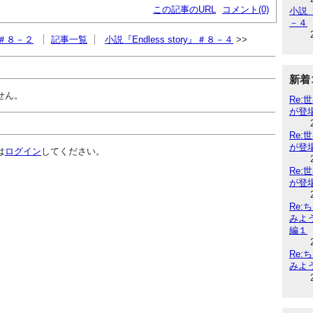
この記事のURL
コメント(0)
小説『
－４
y』＃８－２
記事一覧
小説『Endless story』＃８－４
新着
せん。
Re
が登
Re
が登
は
ログイン
してください。
Re
が登
Re
みよ
編１
Re
みよ