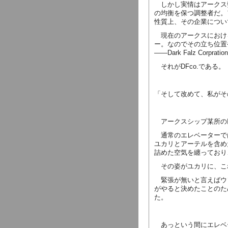
しかし実情はアークス
の均衡を保つ調整者だ。
性質上、その企業につい
現在のアークスにおけ
ー。なのでその立ち位置
――
Dark Falz Corpration
それが
DFco.
である。
「そして改めて、私がそ
アークスシップ某所の
通常のエレベーターで
ユカリとアーテルを含め
詰めた空気を纏っており
その姿がユカリに、こ
緊張が無いと言えばウ
がやると決めたことのた
た。
あっという間にエレベ