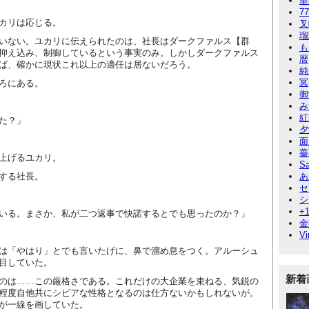
華
7
カリは応じる。
叉
瑠
いない。ユカリに伝えられたのは、社長はダークファルス【群
も
抑え込み、制御しているという事実のみ。しかしダークファルス
暦
ば、確かに現状これ以上の適任は居ないだろう。
純
冥
ろにある。
御
み
紅
た？」
夕
面
薔
上げるユカリ。
Sa
する社長。
あ
セ
シ
+
いる。まさか、私が二つ返事で快諾するとでも思ったのか？」
金
Vi
は「やはり」とでも言いたげに、鼻で溜め息をつく。アルーシュ
目していた。
新着
のは……この厳格さである。これだけの大企業を束ねる、気鋭の
程度自他共にシビアな性格となるのは仕方ないかもしれないが。
が一線を画していた。