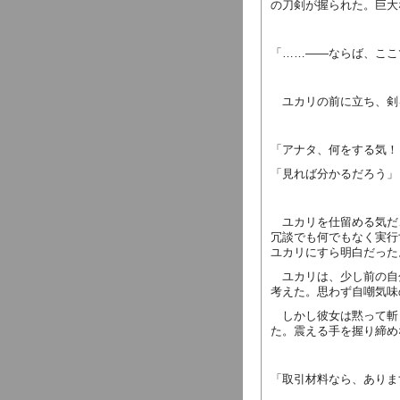
の刀剣が握られた。巨大
「……――ならば、ここ
ユカリの前に立ち、剣
「アナタ、何をする気！
「見れば分かるだろう」
ユカリを仕留める気だ
冗談でも何でもなく実行
ユカリにすら明白だった
ユカリは、少し前の自
考えた。思わず自嘲気味
しかし彼女は黙って斬
た。震える手を握り締め
「取引材料なら、ありま