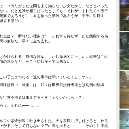
は、ユカリがまだ世間もよく知らない少女だから、などといった
ない。たとえ誰が相手だったとしても、それが生まれたての赤子
老婆であろうが、世界を救った英雄であろうが、平等に対峙す
思えるほどに。
利点は？ 断れない理由は？ それすら持たず、ただ懇願する為
間の無駄だ、早々に立ち去れ」
げかけられる、無情な言葉。しかし徹底的に正しい。本来はこれ
償の善意など、そこらに転がっては居ない。
この子にまつわる一連の事件は聞いているでしょオ？」
興味は無い。厳密には、我々は世界群歩行者達とは別個の組織
な行方不明者は阻止するべきじゃないかしらァ？」
ろう。それに――……」
ルフの紫煙が深く吐き出された。火を灰皿に押し付けると、社長
上がる。そして何もない中空に腕を振ると……――その手に漆黒