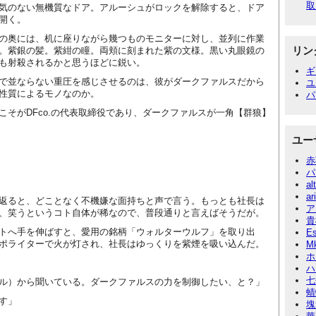
取
気のない無機質なドア。アルーシュがロックを解除すると、ドア
開く。
の奥には、机に座りながら幾つものモニターに対し、並列に作業
リン
。紫銀の髪。紫紺の瞳。両頬に刻まれた紫の文様。黒い丸眼鏡の
も射殺されるかと思うほどに鋭い。
ギ
で並ならない重圧を感じさせるのは、彼がダークファルスだから
ユ
性質によるモノなのか。
パ
こそが
DFco.
の代表取締役であり、ダークファルスが一角【群狼】
ユー
赤
パ
al
ar
返ると、どことなく不機嫌な面持ちと声で言う。もっとも社長は
ア
、笑うというコト自体が稀なので、普段通りと言えばそうだが。
貴
トへ手を伸ばすと、愛用の銘柄「ウォルターウルフ」を取り出
E
ポライターで火が灯され、社長はゆっくりを紫煙を吸い込んだ。
M
ホ
ハ
七
ル）から聞いている。ダークファルスの力を制御したい、と？」
蜻
す」
塊