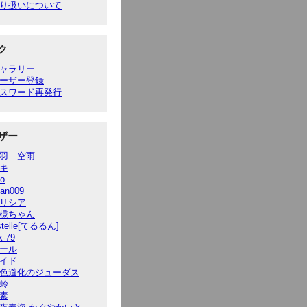
り扱いについて
ク
ャラリー
ーザー登録
スワード再発行
ザー
羽 空雨
キ
to
ian009
リシア
様ちゃん
stelle[てるるん]
k-79
ール
イド
色道化のジューダス
蛉
素