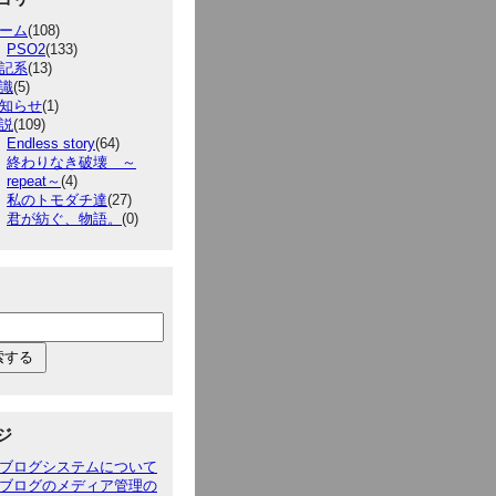
ーム
(108)
PSO2
(133)
記系
(13)
識
(5)
知らせ
(1)
説
(109)
Endless story
(64)
終わりなき破壊 ～
repeat～
(4)
私のトモダチ達
(27)
君が紡ぐ、物語。
(0)
ジ
ブログシステムについて
ブログのメディア管理の