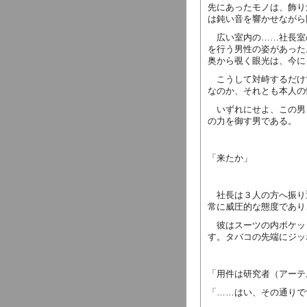
先にあったモノは、飾り
は鈍い音を響かせながら
広い室内の……社長室
を行う男性の姿があった
奥から覗く眼光は、今に
こうして対峙するだけ
なのか、それとも本人の
いずれにせよ、この男
の力を御す男である。
「来たか」
社長は３人の方へ振り
常に威圧的な態度であり
彼はスーツの内ポケッ
す。タバコの先端にジッ
「用件は研究者（アーテ
「……はい、その通りで