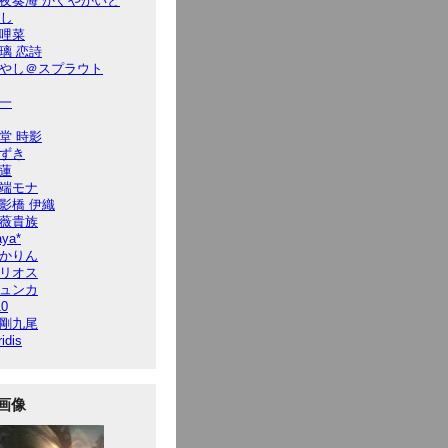
夜奏海 かぐやかいと
7し
哩菜
璃 恋詩
やし＠スプラウト
一
堂 時影
ずき
蓮
端モナ
影橋 伊織
薇貴族
ya*
かりん
リオス
ュンカ
10
剛九尾
ridis
画像