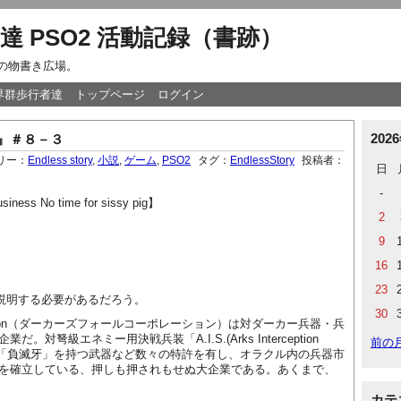
達 PSO2 活動記録（書跡）
達の物書き広場。
世界群歩行者達
トップページ
ログイン
202
ry』＃８－３
リー：
Endless story
,
小説
,
ゲーム
,
PSO2
タグ：
EndlessStory
投稿者：
日
-
ss No time for sissy pig
】
2
9
16
23
説明する必要があるだろう。
30
on
（ダーカーズフォールコーポレーション）は対ダーカー兵器・兵
企業だ。対弩級エネミー用決戦兵装「
A.I.S.(Arks Interception
前の
「負滅牙」を持つ武器など数々の特許を有し、オラクル内の兵器市
を確立している、押しも押されもせぬ大企業である。あくまで、
カテ