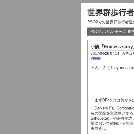
世界群歩行者
PSO2での世界群歩行者
PSO2 ハガル チーム 
小説『Endless sto
2017/04/26 07:14
カテゴ
Viridis
＃８－３【They mean busine
まず
DFco.
とは何かを
Darkers Fall Corporati
装の開発を主業務とする
Silhouette)
」や潜在能力
場において確固たる地位
表向きは。