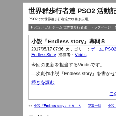
世界群歩行者達 PSO2 活動
PSO2での世界群歩行者達の物書き広場。
PSO2 ハガル チーム 世界群歩行者達
トップページ
小説『Endless story』幕間８
2017/05/17 07:36
カテゴリー：
ゲーム
,
PSO
EndlessStory
投稿者：
Viridis
今回の更新を担当する
Viridis
です。
二次創作小説『
Endless story
』を書かせ
続きを読む
こ
小説『Endless story』＃８－５
記事一覧
小説『