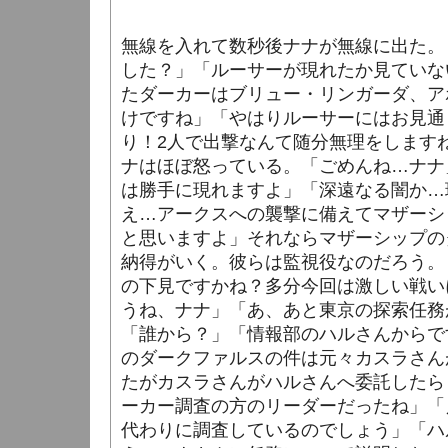
無線を入れて数秒後ナナが無線に出た。
した？」「ルーサーが現れたか見ていな
たダーカーはブリュー・リンガーダ、ア
けですね」「やはりルーサーにはお見通
り！2人で出撃なんて随分無理をします
ナはほぼ怒っている。「ごめんね…ナナ
は勝手に現れますよ」「深遠なる闇か…
え…アークスへの襲撃に備えてマザーシ
と思いますよ」それならマザーシップの
納得がいく。彼らは監視役なのだろう。
の下見ですかね？多分今回は激しい戦い
うね、ナナ」「あ、あと東京の探索任務
「誰から？」「情報部のハルさんからで
のダークファルスの件は元々カスラさん
たがカスラさんがハルさんへ委託したら
ーカー調査の方のリーダーだったね」「
代わりに調査しているのでしょう」「ハ