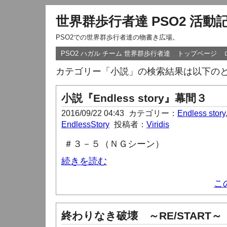
世界群歩行者達 PSO2 活動
PSO2での世界群歩行者達の物書き広場。
PSO2 ハガル チーム 世界群歩行者達
トップページ
カテゴリー「小説」の検索結果は以下の
小説『Endless story』幕間３
2016/09/22 04:43
カテゴリー：
Endless story
EndlessStory
投稿者：
Viridis
＃３－５（ＮＧシーン）
続きを読む
こ
終わりなき破壊 ～RE/START