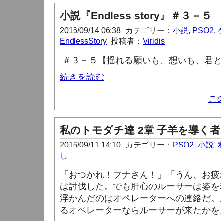
小説『Endless story』＃３－５
2016/09/14 06:38
カテゴリー：
小説
,
PSO2
,
EndlessStory
投稿者：
Viridis
＃３－５【
揺れる願いも、想いも、君
続きを読む
こ
私のトモダチ達 2章 子羊を導く者 
2016/09/11 14:10
カテゴリー：
PSO2
,
小説
,
し
「おつかれ！フナさん！」「うん、お疲
は討伐した。でも肝心のルーサーは姿を
浮かんだのはオペレーターへの連絡だ。
るオペレーターならルーサーが来たかを