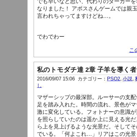
でも早いなと思い、代わりのダーカーを
なりました！ アポスさんゲームでは親
言われちゃってますけどね…。
でわでわー
こ
私のトモダチ達 2章 子羊を導く者 
2016/09/07 15:06
カテゴリー：
PSO2
,
小説
,
し
マザーシップの最深部。ルーサーの支配
足を踏み入れた。時間の流れ、景色がマ
激に変化している。フォトナーの意識が
を照らしていたのは遥か上に見える光だ
ら上を見上げるような光景だ。そしてそ
でいる。「何よこれ…」リアはこの光景