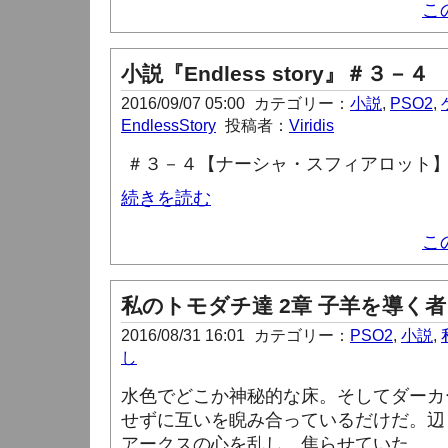
こ
小説『Endless story』＃３－４
2016/09/07 05:00
カテゴリー：
小説
,
PSO2
,
EndlessStory
投稿者：
Viridis
＃３－４【
ナーシャ・スフィアロット
続きを読む
こ
私のトモダチ達 2章 子羊を導く者 
2016/08/31 16:01
カテゴリー：
PSO2
,
小説
,
し
水色でどこか神秘的な床。そしてダーカ
せずに互いを睨み合っているだけだ。辺
アークスの心を乱し、焦らせていた。