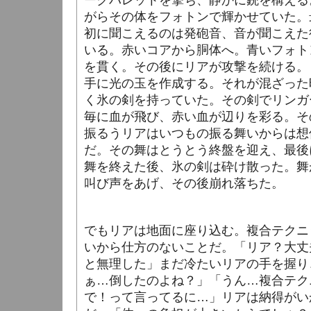
ークバレットを撃ち、静かに銃を構える
がらその体をフォトンで輝かせていた。
初に聞こえるのは発砲音、音が聞こえた
いる。赤いコアから胴体へ。青いフォト
を貫く。その後にリアが攻撃を続ける。
手に光の玉を作成する。それが混ざった
く氷の剣を持っていた。その剣でリンガ
毎に血が飛び、赤い血が辺りを彩る。そ
振るうリアはいつもの振る舞いからは想
だ。その舞はとうとう終盤を迎え、最後
舞を終えた後、氷の剣は砕け散った。舞
叫び声をあげ、その後崩れ落ちた。
でもリアは地面に座り込む。複合テクニ
いから仕方のないことだ。「リア？大丈
と無理した」まだ冷たいリアの手を握り
ぁ…倒したのよね？」「うん…複合テク
で！って言ってるに…」リアは納得がい