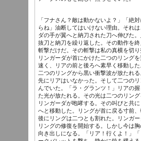
「フナさん？敵は動かないよ？」「絶対
らね」油断してはいけない理由。それは
ダの手が翼へと納刀された刀へ伸びた。
抜刀と納刀を繰り返した。その動作を終
斬撃だけだ。その斬撃は私の真横を切り
リンガーダが首にかけた二つのリングを
速く、リアの前と後ろへ素早く移動した
二つのリングから黒い衝撃波が放たれる
先にリアはいなかった。そして二つのリ
んでいた。「ラ・グランツ！」リアの握
た光が放たれる。その光は二つのリング
リンガーダが咆哮する。その叫びと共に
へと移動した。リングが首に戻る寸前、
後にリングは二つとも割れた。リンガー
リングの修復を開始する。しかし今は胸
向き出しになる。「リア！行くよ！」「