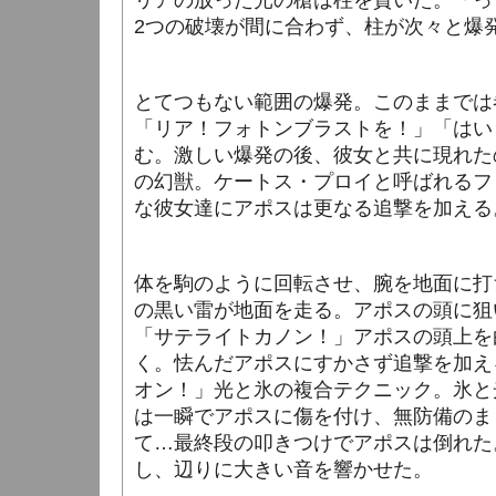
リアの放った光の槍は柱を貫いた。「っ
2つの破壊が間に合わず、柱が次々と爆
とてつもない範囲の爆発。このままでは
「リア！フォトンブラストを！」「はい
む。激しい爆発の後、彼女と共に現れた
の幻獣。ケートス・
プロイと呼ばれるフ
な彼女達にアポスは更なる追撃を加える
体を駒のように回転させ、腕を地面に打
の黒い雷が地面を走る。アポスの頭に狙
「サテライトカノン！」アポスの頭上を
く。怯んだアポスにすかさず追撃を加え
オン！」光と氷の複合テクニック。氷と
は一瞬でアポスに傷を付け、無防備のま
て…最終段の叩きつけでアポスは倒れた
し、辺りに大きい音を響かせた。