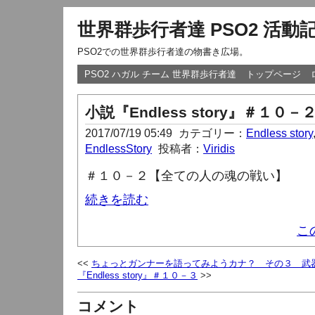
世界群歩行者達 PSO2 活動
PSO2での世界群歩行者達の物書き広場。
PSO2 ハガル チーム 世界群歩行者達
トップページ
小説『Endless story』＃１０－
2017/07/19 05:49
カテゴリー：
Endless story
EndlessStory
投稿者：
Viridis
＃１０－２【全ての人の魂の戦い】
続きを読む
こ
ちょっとガンナーを語ってみようカナ？ その３ 武
『Endless story』＃１０－３
コメント