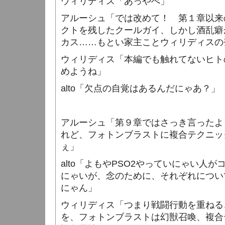
ウィリディス「あっやべ」
アルーシュ「では改めて！ 第１章以来
クトを残したクールガイ、しかし酒乱癖
カス……もとい家主ことウィリディスの
ウィリディス「本編でも触れてないヒト
めようね」
alto
「欠点の自覚はあるんだにゃあ？」
アルーシュ「第９章ではさっき言ったよ
れど、フォトンブラストに複合テクニッ
ぇ」
alto
「よもや
PSO2
やっていにゃい人が
にゃいが、念のために、それぞれについ
にゃん」
ウィリディス「つまり戦闘行動を重ねる
を、フォトンブラストは幻獣召喚、複合