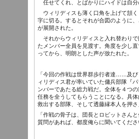
任せてくれ、とばかりにハイドは自分
ウィリディスも薄く口角を上げて頷く
字に切る。するとそれが合図のように、
が展開された。
それからウィリディスと入れ替わりで
たメンバー全員を見渡す。角度を少し直
ってから、明朗とした声が放たれた。
「今回の作戦は世界群歩行者達……及び
ィリディス君が率いていた傭兵部隊『パ
ンバーであたる総力戦だ。全体を４つの
任務を全うしてもらうことになる。具体
救出する部隊、そして透藤縁本人を押さ
「作戦の骨子は、団長とロビットさんと
質問があれば、都度俺らに聞いてくださ