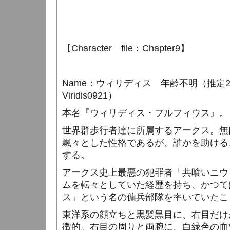
【
Character
file
：
Chapter9
】
Name
：ウィリディス 年齢不明（推定
Viridis0921
）
本名『ウィリディス・フルフィウス』。
世界群歩行者達に所属するアークス。無
飄々とした性格であるが、誰かを助ける
する。
アークス史上最悪の犯罪者「共喰いニウ
ムを転々としていた経歴を持ち、かつて
ス」という名の傭兵部隊を率いていたこ
東洋系の顔立ちと黒髪黒目に、右目だけ
徴的。右目の周りと両腕に、白緑色の血