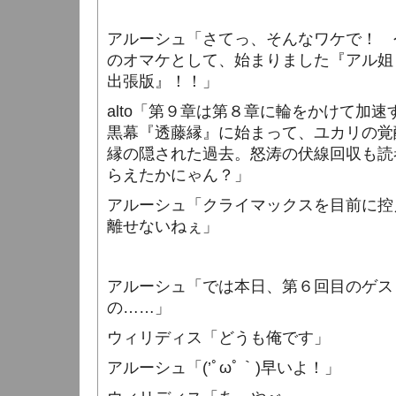
アルーシュ「さてっ、そんなワケで！ 
のオマケとして、始まりました『アル姐
出張版』！！」
alto
「第９章は第８章に輪をかけて加速
黒幕『透藤縁』に始まって、ユカリの覚
縁の隠された過去。怒涛の伏線回収も読
らえたかにゃん？」
アルーシュ「クライマックスを目前に控
離せないねぇ」
アルーシュ「では本日、第６回目のゲス
の……」
ウィリディス「どうも俺です」
アルーシュ「
(
’ﾟωﾟ｀
)
早いよ！」