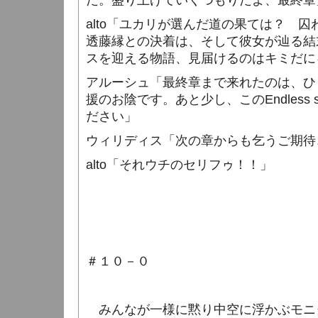
だ。盛り上げていくつもりだよ、最終章
alto
「ユカリが選んだ道の果ては？ 
透藤縁との決着は、そして彼女が辿る結
スを迎える物語、見届けるのはキミだに
アルーシュ「最終章まで来れたのは、ひ
援のお陰です。あと少し、この
Endless s
ださい」
ウィリディス「次の章からも乞うご期待
alto
「それウチのセリフゥ！！」
＃１０－０
みんなが一様に黙り中空に浮かぶモニ