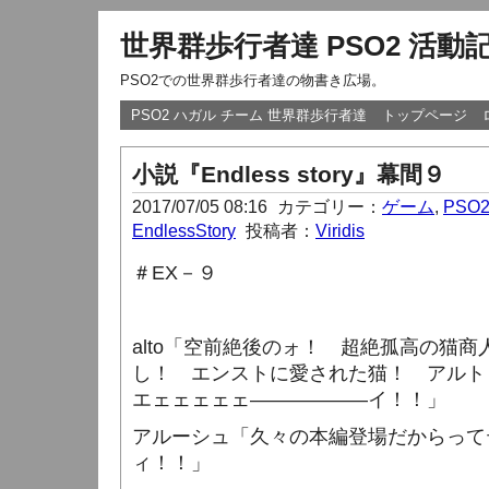
世界群歩行者達 PSO2 活動
PSO2での世界群歩行者達の物書き広場。
PSO2 ハガル チーム 世界群歩行者達
トップページ
小説『Endless story』幕間９
2017/07/05 08:16
カテゴリー：
ゲーム
,
PSO
EndlessStory
投稿者：
Viridis
＃
EX
－９
alto
「空前絶後のォ！ 超絶孤高の猫商
し！ エンストに愛された猫！ アルト
エェェェェェ――――――イ！！」
アルーシュ「久々の本編登場だからって
ィ！！」