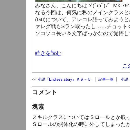
みなさん、こんにちはヾ(ﾟωﾟ)ﾉ゛Mk-
なる今回は、何気に私のメインクラスと
(Gu)について、アレコレ語ってみよう
ァレグ戦もSラン取ったし……チョット
ソコソコ長い＆文字ばっかなので覚悟して
続きを読む
こ
小説『Endless story』＃９－５
記事一覧
小説『
コメント
塊素
スキルクラスについてはＳロールとか取
Ｓロールの弱体化の時に外してしまった