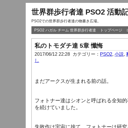
世界群歩行者達 PSO2 活動
PSO2での世界群歩行者達の物書き広場。
PSO2 ハガル チーム 世界群歩行者達
トップページ
私のトモダチ達 5章 懺悔
2017/06/12 22:28
カテゴリー：
PSO2
,
小説
,
し
まだアークスが生まれる前の話。
フォトナー達はシオンと呼ばれる全知的
を続けていました。
失敗作は宇宙に捨て、フォトナーは研究