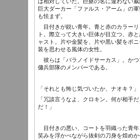
は相対していた。巨躯の名に違わない威
巨大ダーカー「ファルス・アーム」の軍
も怯まず。
目付きが鋭い青年。青と赤のカラーリ
ト。際立って大きい巨体が目立つ、赤と
ャスト。片や金髪を、片や黒い髪をポニ
装を思わせる風体の女性。
彼らは「パラノイドサーカス」。かつ
傭兵部隊のメンバーである。
「それとも怖じ気づいたか、ナオキ？」
「冗談言うなよ、クロキン。何が相手だ
だ！」
目付きの悪い、コートを羽織った青年
笑みを浮かべながら抜剣の刀身を煌めか