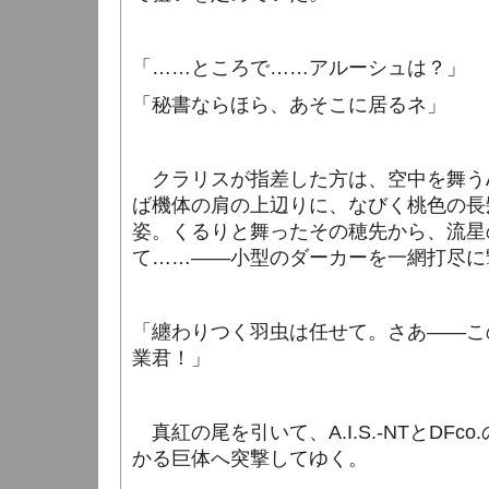
「……ところで……アルーシュは？」
「秘書ならほら、あそこに居るネ」
クラリスが指差した方は、空中を舞う
ば機体の肩の上辺りに、なびく桃色の長
姿。くるりと舞ったその穂先から、流星
て……――小型のダーカーを一網打尽に
「纏わりつく羽虫は任せて。さあ――こ
業君！」
真紅の尾を引いて、
A.I.S.-NT
と
DFco.
かる巨体へ突撃してゆく。