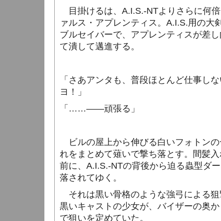
目掛けるは、
A.I.S.-NT
よりさらに何倍
ァルス・アプレンティス。
A.I.S.
用の大
ブルセイバーで、アプレンティスが差し
て潰して邁進する。
「さあアンタも、普段ほとんど仕事しな
ヨ！」
「……――頑張る」
ビルの屋上から伸びる白いフォトンの
れをまとめて薙いで撃ち落とす。間髪入
前に、
A.I.S.-NT
の背後から迫る蟲型ダー
落されてゆく。
それは黒い骨格のような強弓による狙
黒いキャストの少女が、バイザーの奥か
で狙いを定めていた。