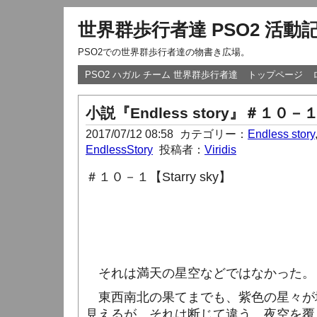
世界群歩行者達 PSO2 活動
PSO2での世界群歩行者達の物書き広場。
PSO2 ハガル チーム 世界群歩行者達
トップページ
小説『Endless story』＃１０－
2017/07/12 08:58
カテゴリー：
Endless story
EndlessStory
投稿者：
Viridis
＃１０－１【Starry sky】
それは満天の星空などではなかった。
東西南北の果てまでも、紫色の星々が
見えるが、それは断じて違う。夜空を覆