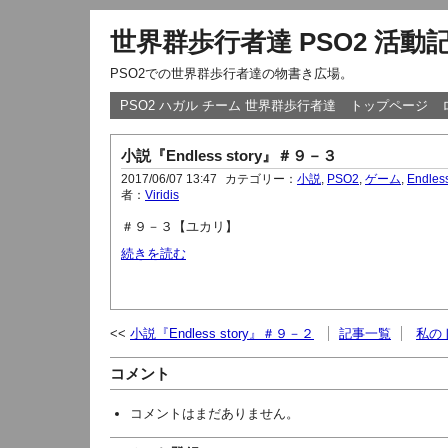
世界群歩行者達 PSO2 活動
PSO2での世界群歩行者達の物書き広場。
PSO2 ハガル チーム 世界群歩行者達
トップページ
小説『Endless story』＃９－３
2017/06/07 13:47
カテゴリー：
小説
,
PSO2
,
ゲーム
,
Endless
者：
Viridis
＃９－３【ユカリ】
続きを読む
小説『Endless story』＃９－２
記事一覧
私の
コメント
コメントはまだありません。