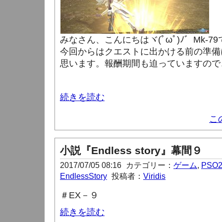
みなさん、こんにちはヾ(ﾟωﾟ)ﾉ゛Mk-7
今回からはクエストに出かける前の準備
思います。報酬期間も迫っていますので
続きを読む
こ
小説『Endless story』幕間９
2017/07/05 08:16
カテゴリー：
ゲーム
,
PSO
EndlessStory
投稿者：
Viridis
＃
EX
－９
続きを読む