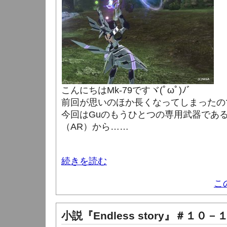
こんにちはMk-79ですヾ(ﾟωﾟ)ﾉ゛
前回が思いのほか長くなってしまったの
今回はGuのもうひとつの専用武器であ
（AR）から……
続きを読む
こ
小説『Endless story』＃１０－