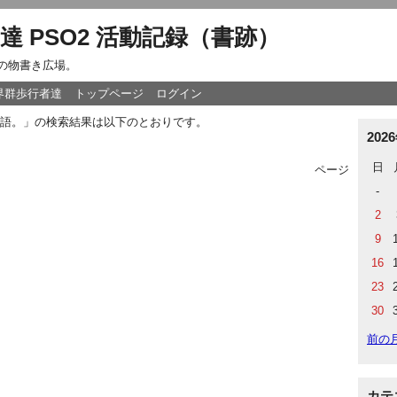
達 PSO2 活動記録（書跡）
達の物書き広場。
世界群歩行者達
トップページ
ログイン
語。」の検索結果は以下のとおりです。
202
日
ページ
-
2
9
16
23
30
前の
カテ