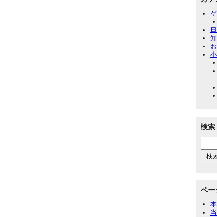
ゲ
日
知
お
小
検索
ペー
本
当