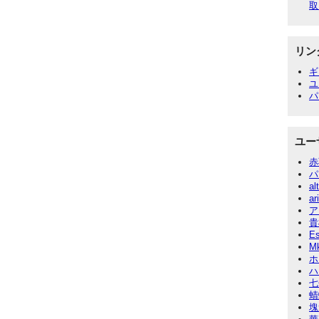
取
リン
ギ
ユ
パ
ユー
赤
パ
al
ar
ア
貴
E
M
ホ
ハ
七
蜻
塊