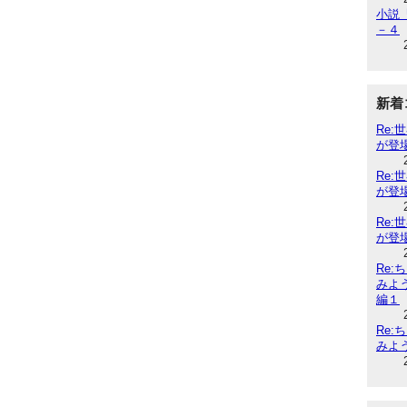
小説『
－４
新着
Re
が登
Re
が登
Re
が登
Re
みよ
編１
Re
みよ