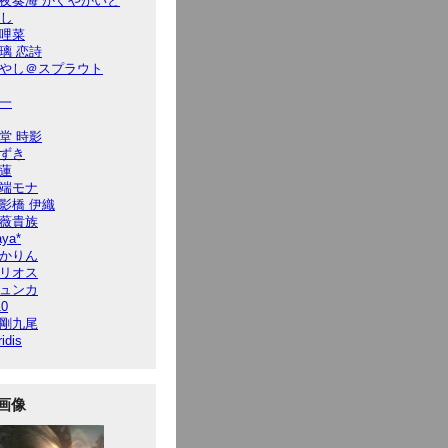
夜奏海 かぐやかいと
7し
哩菜
璃 恋詩
やし＠スプラウト
一
堂 時影
ずき
蓮
端モナ
影橋 伊織
薇貴族
ya*
かりん
リオス
ュンカ
10
剛九尾
ridis
画像