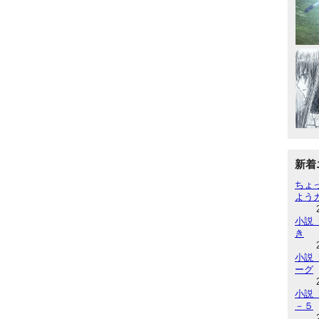
新着
ちょ
よう
小説『
き
小説『
ーグ
小説『
－５