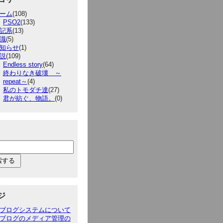
ーム
(108)
PSO2
(133)
記系
(13)
識
(5)
知らせ
(1)
説
(109)
Endless story
(64)
終わりなき破壊 ～
repeat～
(4)
私のトモダチ達
(27)
君が紡ぐ、物語。
(0)
ジ
ブログシステムについて
ブログのメディア管理の