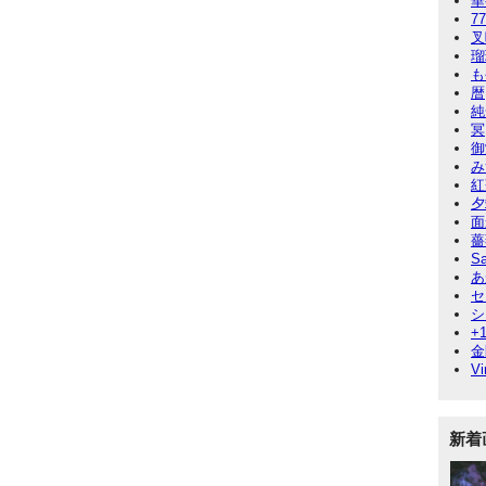
華
7
叉
瑠
も
暦
純
冥
御
み
紅
夕
面
薔
Sa
あ
セ
シ
+
金
Vi
新着