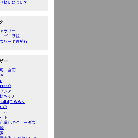
り扱いについて
ク
ャラリー
ーザー登録
スワード再発行
ザー
羽 空雨
キ
to
ian009
リシア
様ちゃん
stelle[てるるん]
k-79
ール
イド
色道化のジューダス
蛉
素