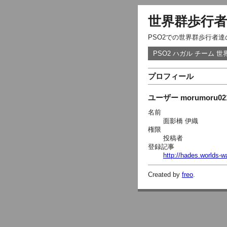
世界群歩行者
PSO2での世界群歩行者
PSO2 ハガル チーム 
プロフィール
ユーザー morumoru
名前
面影橋 伊織
権限
投稿者
登録記事
http://hades.worlds
Created by
freo
.