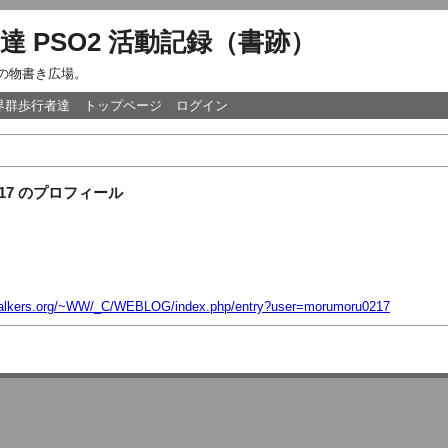
達 PSO2 活動記録（書跡）
達の物書き広場。
世界群歩行者達
トップページ
ログイン
0217 のプロフィール
-walkers.org/~WW/_C/WEBLOG/index.php/entry?user=morumoru0217