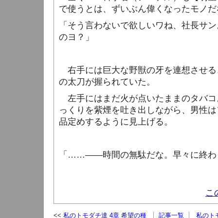
で使うとは、ずいぶん偉くなったモノだ
「そう言わないで欲しいワね、社長サン
のヨ？」
右手には巨大な野獣の牙を連想させる
の太刀が握られていた。
左手にはまだ火が点いたままのタバコ
っくりを紫煙を吐き出しながら、男性は
品定めするように見上げる。
「……――時間の無駄だな。早々に終わ
こ
私のトモダチ達 4章 希望の種
記事一覧
私のトモ