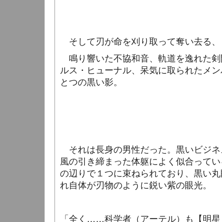
そして刃が命を刈り取って奪い去る、
鳴り響いた不協和音、軌道を逸れた剣
ルス・ヒューナル、呆気に取られたメン
とつの黒い影。
それは長身の男性だった。黒いビジネ
風の引き締まった体躯によく似合ってい
の辺りで１つに束ねられており、黒い丸
れ自体が刃物のように鋭い紫の眼光。
「全く……科学者（アーテル）も【明星