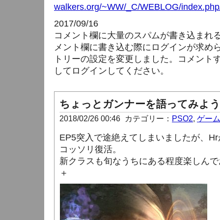
walkers.org/~WW/_C/WEBLOG/index.php/
2017/09/16
コメント欄に大量のスパムが書き込まれ
メント欄に書き込む際にログインが求め
トリーの設定を変更しました。コメント
してログインしてください。
ちょっとガンナーを語ってみよう
2018/02/26 00:46
カテゴリー：
PSO2
,
ゲー
EP5突入で途絶えてしまいましたが、H
コッソリ復活。
新クラスも旬なうちにある程度楽しんでお
＋