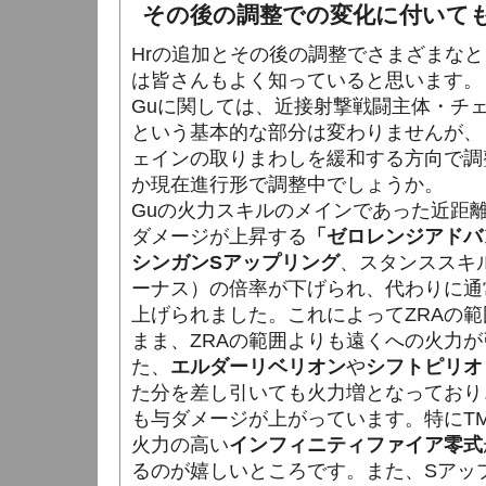
その後の調整での変化に付いて
Hrの追加とその後の調整でさまざまな
は皆さんもよく知っていると思います。
Guに関しては、近接射撃戦闘主体・チ
という基本的な部分は変わりませんが、
ェインの取りまわしを緩和する方向で調
か現在進行形で調整中でしょうか。
Guの火力スキルのメインであった近距
ダメージが上昇する
「ゼロレンジアドバン
シンガンSアップリング
、スタンススキ
ーナス）の倍率が下げられ、代わりに通
上げられました。これによってZRAの
まま、ZRAの範囲よりも遠くへの火力
た、
エルダーリベリオン
や
シフトピリオ
た分を差し引いても火力増となっており
も与ダメージが上がっています。特にTM
火力の高い
インフィニティファイア零式
るのが嬉しいところです。また、Sアッ