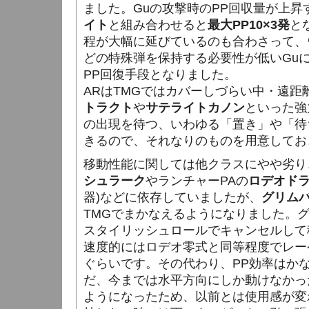
ました。Guの攻撃時のPP回収量が上昇
イト
と組み合わせると
最大PP10×3発
と
程が大幅に延びているのも合わさって、ウ
どの特殊弾を保持する必要性が低いGu
PP回復手段となりました。
ARはTMGではカバーしづらい中・遠距
トラクト
や
サテライトカノン
といった強
の出現を待つ、いわゆる「置き」や「待
きるので、それなりのものを用意してお
移動性能に関しては他クラスにやや劣り
シュラーク
やランチャーPAの
ロデオド
器)などに依存していましたが、
グリム
TMGでまかなえるようになりました。
スタイリッシュロールでキャンセルして
速度的にはロデオ零式と同等程度でレー
ぐらいです。その代わり、PP効率はか
だ、今までは水平方向にしか動けなかっ
ようになったため、以前とは使用感が変