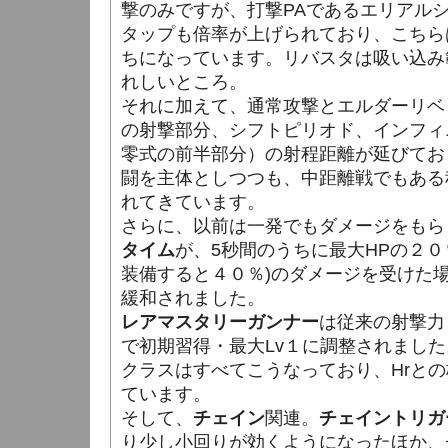
撃のみですが、打撃PAであるエリアル
タップも倍率が上げられており、こちら
ちになっています。リバスタは吸い込み
れしいところ。
それに加えて、通常攻撃とエルダーリベ
の射撃部分、シフトピリオド、インフィ
零式の前半部分）の射程距離が延びてお
闘を主体としつつも、中距離戦でもある
れてきています。
さらに、以前は一発でもダメージをもら
タイム
が、5秒間のうちに最大HPの２０
装備すると４０％)のダメージを受けた
緩和されました。
レアマスタリーガンナー
は従来の射撃力
で初期習得・最大Lv１に調整されました
クラスはすべてこうなっており、Hrと
ています。
そして、
チェイン
関連。
チェイントリガ
り少し小回りが効くようになったほか、