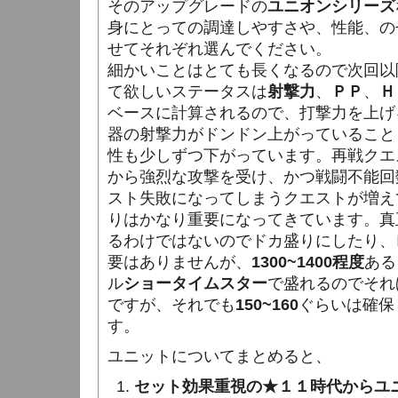
そのアップグレードの
ユニオンシリーズ
身にとっての調達しやすさや、性能、の
せてそれぞれ選んでください。
細かいことはとても長くなるので次回以
て欲しいステータスは
射撃力
、
ＰＰ
、
Ｈ
ベースに計算されるので、打撃力を上げ
器の射撃力がドンドン上がっていること
性も少しずつ下がっています。再戦クエ
から強烈な攻撃を受け、かつ戦闘不能回
スト失敗になってしまうクエストが増え
りはかなり重要になってきています。真
るわけではないのでドカ盛りにしたり、
要はありませんが、
1300~1400程度
ある
ル
ショータイムスター
で盛れるのでそれ
ですが、それでも
150~160
ぐらいは確保
す。
ユニットについてまとめると、
セット効果重視の★１１時代からユ