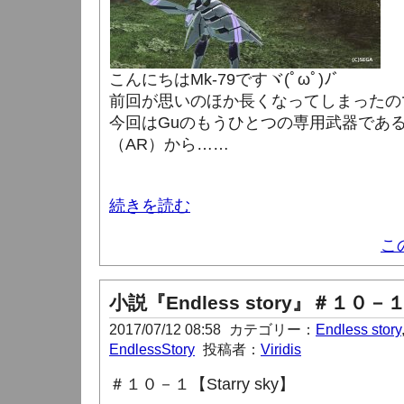
こんにちはMk-79ですヾ(ﾟωﾟ)ﾉ゛
前回が思いのほか長くなってしまったの
今回はGuのもうひとつの専用武器であ
（AR）から……
続きを読む
こ
小説『Endless story』＃１０－
2017/07/12 08:58
カテゴリー：
Endless story
EndlessStory
投稿者：
Viridis
＃１０－１【Starry sky】