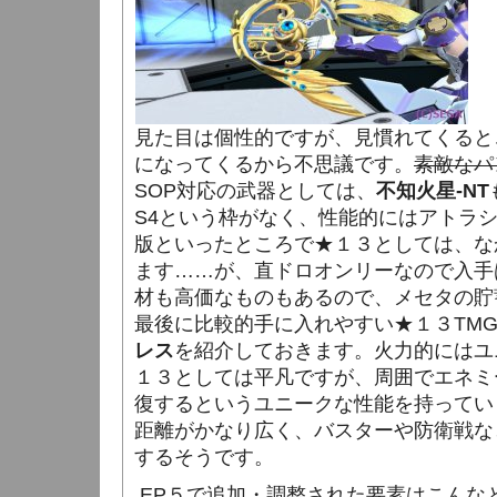
見た目は個性的ですが、見慣れてくると
になってくるから不思議です。
素敵なパ
SOP対応の武器としては、
不知火星-NT
S4という枠がなく、性能的にはアトラ
版といったところで★１３としては、な
ます……が、直ドロオンリーなので入手
材も高価なものもあるので、メセタの貯
最後に比較的手に入れやすい★１３TM
レス
を紹介しておきます。火力的にはユ
１３としては平凡ですが、周囲でエネミ
復するというユニークな性能を持ってい
距離がかなり広く、バスターや防衛戦な
するそうです。
EP５で追加・調整された要素はこんな