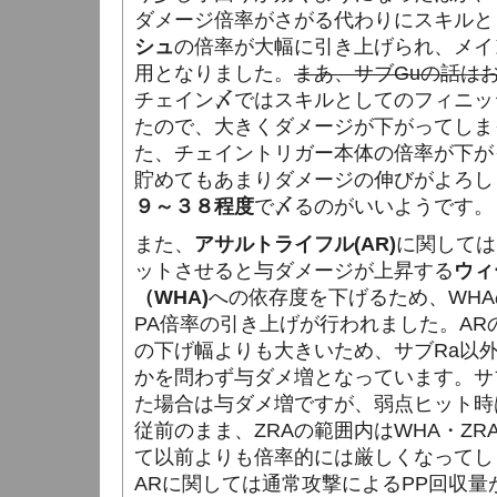
ダメージ倍率がさがる代わりにスキルと
シュ
の倍率が大幅に引き上げられ、メイ
用となりました。
まあ、サブGuの話は
チェイン〆ではスキルとしてのフィニッ
たので、大きくダメージが下がってしま
た、チェイントリガー本体の倍率が下が
貯めてもあまりダメージの伸びがよろし
９～３８程度
で〆るのがいいようです。
また、
アサルトライフル(AR)
に関しては
ットさせると与ダメージが上昇する
ウィ
（WHA)
への依存度を下げるため、WHA
PA倍率の引き上げが行われました。ARの
の下げ幅よりも大きいため、サブRa以外
かを問わず与ダメ増となっています。サ
た場合は与ダメ増ですが、弱点ヒット時
従前のまま、ZRAの範囲内はWHA・Z
て以前よりも倍率的には厳しくなってし
ARに関しては通常攻撃によるPP回収量が