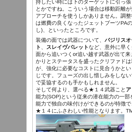
持したい時には下のターゲットに引っ張
とかですね。こういう場合は移動距離が
アプローチを使うしかありません。調整
は燃費の良くなったジェットブーツPAの
し)、といったところです。
装備の面では武器について、
バジリスオ
ト
、
スレイヴバレット
など、意外に早く
面から追いつくor追い越す武器が出て
かりとステータスを盛ったクリファドは
が、強化に必要なコストに見合うかとい
じです。フューズの出し惜しみをしない
で妥協するのも手かもしれません。
そして何より、選べる★１４武器こと
ア
能力(SOP)という従来の潜在能力の一
能力で独自の味付けができるのが特徴で
★１４にふさわしい性能となります。T