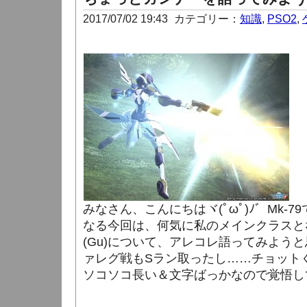
2017/07/02 19:43
カテゴリー：
知識
,
PSO2
,
みなさん、こんにちはヾ(ﾟωﾟ)ﾉ゛Mk-
なる今回は、何気に私のメインクラスと
(Gu)について、アレコレ語ってみよう
ァレグ戦もSラン取ったし……チョット
ソコソコ長い＆文字ばっかなので覚悟して