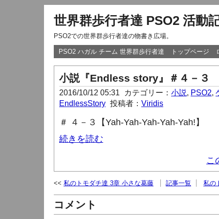
世界群歩行者達 PSO2 活動
PSO2での世界群歩行者達の物書き広場。
PSO2 ハガル チーム 世界群歩行者達
トップページ
小説『Endless story』＃４－３
2016/10/12 05:31
カテゴリー：
小説
,
PSO2
,
EndlessStory
投稿者：
Viridis
＃ ４－３【
Yah-Yah-Yah-Yah-Yah!】
続きを読む
こ
私のトモダチ達 3章 小さな葛藤
記事一覧
私の
コメント