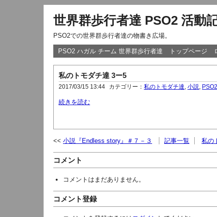
世界群歩行者達 PSO2 活動
PSO2での世界群歩行者達の物書き広場。
PSO2 ハガル チーム 世界群歩行者達
トップページ
私のトモダチ達 3ー5
2017/03/15 13:44
カテゴリー：
私のトモダチ達
,
小説
,
PSO
続きを読む
小説『Endless story』＃７－３
記事一覧
私の
コメント
コメントはまだありません。
コメント登録