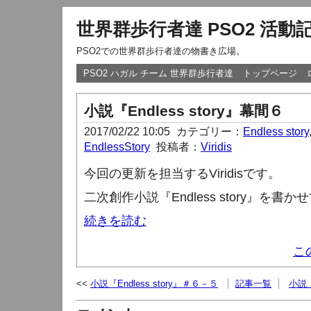
世界群歩行者達 PSO2 活動
PSO2での世界群歩行者達の物書き広場。
PSO2 ハガル チーム 世界群歩行者達
トップページ
小説『Endless story』幕間６
2017/02/22 10:05
カテゴリー：
Endless story
EndlessStory
投稿者：
Viridis
今回の更新を担当する
Viridis
です。
二次創作小説『
Endless story
』を書かせ
続きを読む
こ
小説『Endless story』＃６－５
記事一覧
小説『