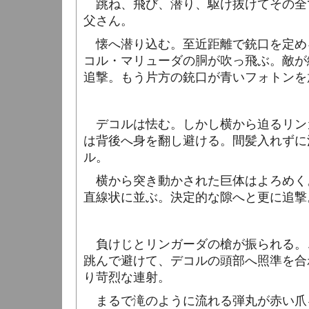
跳ね、飛び、潜り、駆け抜けてその全
父さん。
懐へ潜り込む。至近距離で銃口を定め
コル・マリューダの胴が吹っ飛ぶ。敵が
追撃。もう片方の銃口が青いフォトンを
デコルは怯む。しかし横から迫るリン
は背後へ身を翻し避ける。間髪入れずに
ル。
横から突き動かされた巨体はよろめく
直線状に並ぶ。決定的な隙へと更に追撃
負けじとリンガーダの槍が振られる。
跳んで避けて、デコルの頭部へ照準を合
り苛烈な連射。
まるで滝のように流れる弾丸が赤い爪