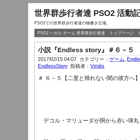
世界群歩行者達 PSO2 活動
PSO2での世界群歩行者達の物書き広場。
PSO2 ハガル チーム 世界群歩行者達
トップページ
小説『Endless story』＃６－５
2017/02/15 04:07
カテゴリー：
ゲーム
,
Endle
EndlessStory
投稿者：
Viridis
＃ ６－５【二度と帰れない闇の彼方へ
デコル・マリューダが胴から赤い弾丸