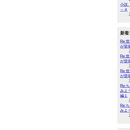
小説『
－４
新着
Re
が登
Re
が登
Re
が登
Re
みよ
編１
Re
みよ