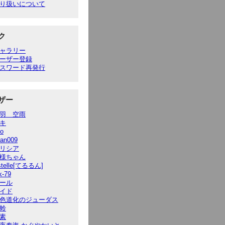
り扱いについて
ク
ャラリー
ーザー登録
スワード再発行
ザー
羽 空雨
キ
to
ian009
リシア
様ちゃん
stelle[てるるん]
k-79
ール
イド
色道化のジューダス
蛉
素