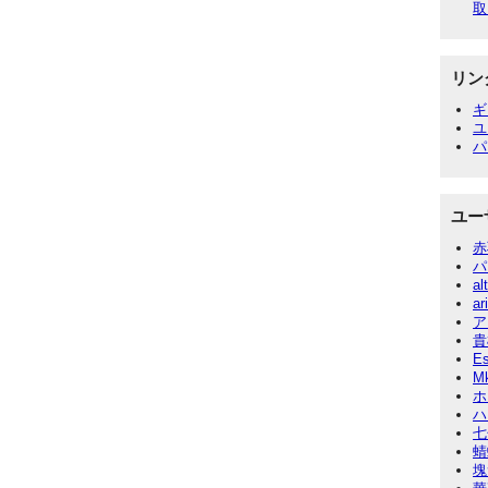
取
リン
ギ
ユ
パ
ユー
赤
パ
al
ar
ア
貴
E
M
ホ
ハ
七
蜻
塊