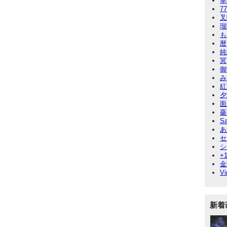
華
7
叉
瑠
も
暦
純
冥
御
み
紅
夕
面
薔
Sa
あ
セ
シ
+
金
Vi
新着