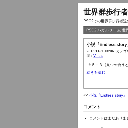
世界群歩行者
PSO2での世界群歩行者
PSO2 ハガル チーム 
小説『Endless sto
2016/11/30 08:06
カテゴ
者：
Viridis
＃５－３【見つめ合う
続きを読む
小説『Endless stor
コメント
コメントはまだありま