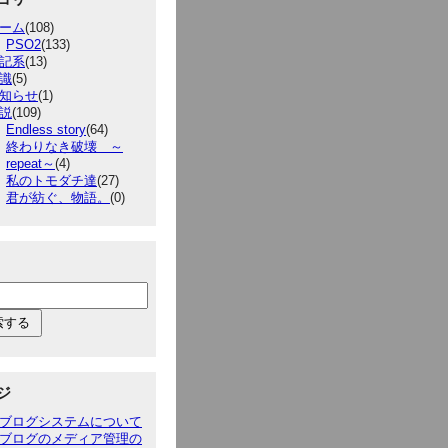
ーム
(108)
PSO2
(133)
記系
(13)
識
(5)
知らせ
(1)
説
(109)
Endless story
(64)
終わりなき破壊 ～
repeat～
(4)
私のトモダチ達
(27)
君が紡ぐ、物語。
(0)
ジ
ブログシステムについて
ブログのメディア管理の