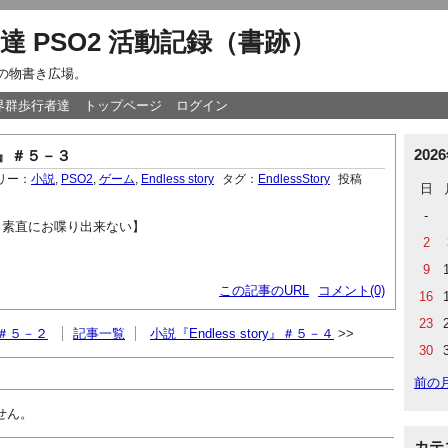
達 PSO2 活動記録（書跡）
達の物書き広場。
世界群歩行者達
トップページ
ログイン
202
ry』＃５－３
リー：
小説
,
PSO2
,
ゲーム
,
Endless story
タグ：
EndlessStory
投稿
日
-
と素直にお喋り出来ない
】
2
9
この記事のURL
コメント(0)
16
23
y』＃５－２
記事一覧
小説『Endless story』＃５－４
30
前の
せん。
カテ