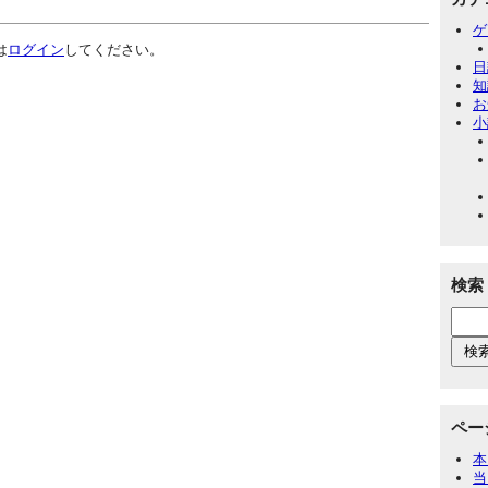
ゲ
は
ログイン
してください。
日
知
お
小
検索
ペー
本
当