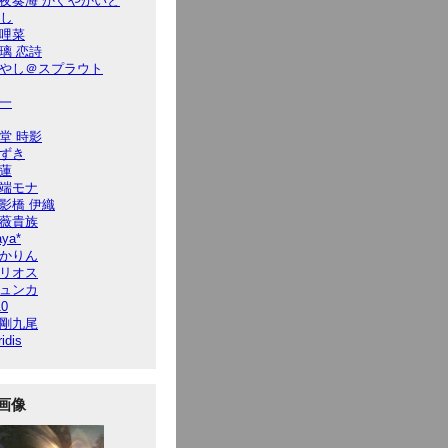
夜奏海 かぐやかいと
7し
哩菜
璃 恋詩
やし＠スプラウト
一
堂 時影
ずき
蓮
端モナ
影橋 伊織
薇貴族
ya*
かりん
リオス
ュンカ
10
剛九尾
ridis
画像