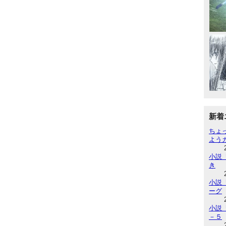
新着
ちょ
よう
小説『
き
小説『
ーグ
小説『
－５