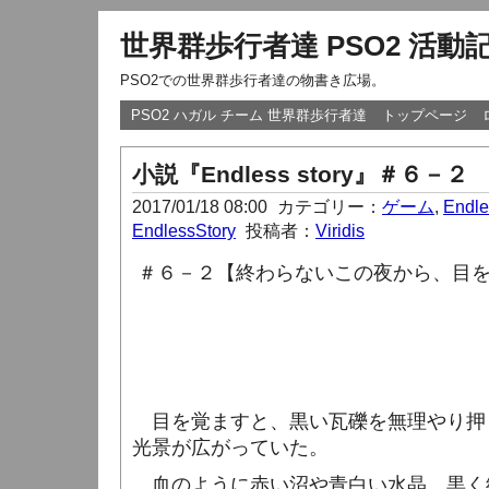
世界群歩行者達 PSO2 活動
PSO2での世界群歩行者達の物書き広場。
PSO2 ハガル チーム 世界群歩行者達
トップページ
小説『Endless story』＃６－２
2017/01/18 08:00
カテゴリー：
ゲーム
,
Endle
EndlessStory
投稿者：
Viridis
＃６－２【終わらないこの夜から、目
目を覚ますと、黒い瓦礫を無理やり押
光景が広がっていた。
血のように赤い沼や青白い水晶、黒く