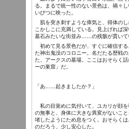
る。まるで統一性のない景色は、禍々し
いびつに映った。
肌を突き刺すような瘴気と、得体のし
こかしこに充満している。見上げれば深
墓石みたいな街並み……の残骸が貫いて
初めて見る景色だが、すぐに確信する
た神出鬼没のコロニー。名だたる歴戦の
た、アークスの墓場。ここはおそらく話
ーの巣窟」だ。
「あ……起きましたか？」
私の目覚めに気付いて、ユカリが顔を
の無事と、身体に大きな異変がないこと
堵したようにため息をつく。おそらくは
のだろう、少し安心した。