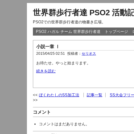
世界群歩行者達 PSO2 活動
PSO2での世界群歩行者達の物書き広場。
PSO2 ハガル チーム 世界群歩行者達
トップページ
小説一章 Ⅰ
2015/04/25 02:51
投稿者：
セリオス
お待たせ。やっと始まります。
続きを読む
ぼくわたしのSS加工法
記事一覧
SS大会フリ
コメント
コメントはまだありません。