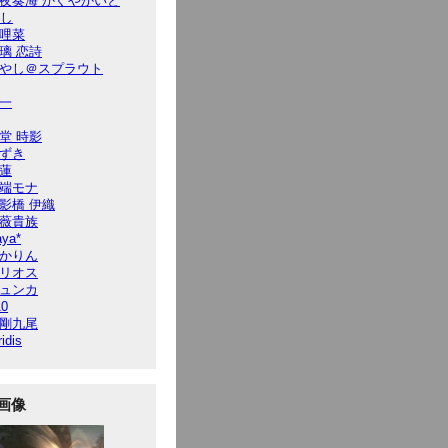
夜奏海 かぐやかいと
7し
哩菜
璃 恋詩
やし＠スプラウト
一
堂 時影
ずき
蓮
端モナ
影橋 伊織
薇貴族
ya*
かりん
リオス
ュンカ
10
剛九尾
ridis
画像