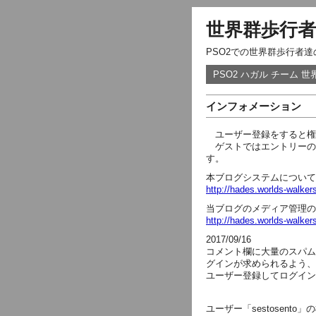
世界群歩行者
PSO2での世界群歩行者
PSO2 ハガル チーム 
インフォメーション
ユーザー登録をすると権
ゲストではエントリーの
す。
本ブログシステムについて 
http://hades.worlds-walk
当ブログのメディア管理の取
http://hades.worlds-walk
2017/09/16
コメント欄に大量のスパム
グインが求められるよう、
ユーザー登録してログイン
ユーザー「sestosent