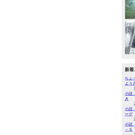
新着
ちょ
よう
小説『
き
小説『
ーグ
小説『
－５