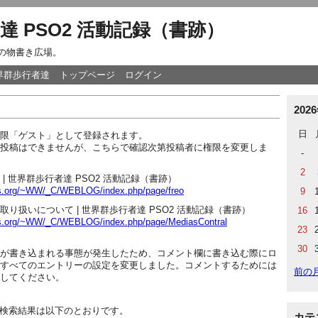
達 PSO2 活動記録（書跡）
達の物書き広場。
世界群歩行者達
トップページ
ログイン
202
日
限「ゲスト」として登録されます。
投稿はできませんが、こちらで確認次第投稿者に権限を変更しま
-
2
| 世界群歩行者達 PSO2 活動記録（書跡）
ers.org/~WW/_C/WEBLOG/index.php/page/freo
9
り扱いについて | 世界群歩行者達 PSO2 活動記録（書跡）
16
ers.org/~WW/_C/WEBLOG/index.php/page/MediasContral
23
30
が書き込まれる事態が発生したため、コメント欄に書き込む際にロ
すべてのエントリーの設定を変更しました。コメントするためには
前の
してください。
o」の検索結果は以下のとおりです。
カテ