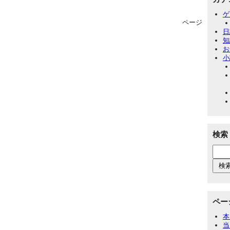
ゲ
ページ
日
知
お
小
検索
ペー
本
当