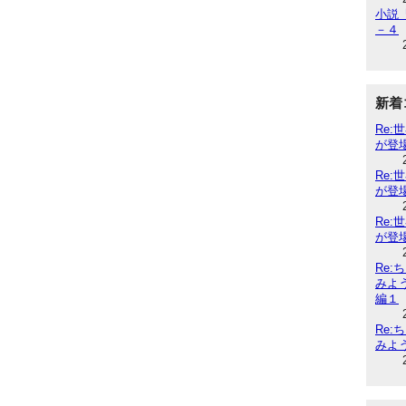
小説『
－４
新着
Re
が登
Re
が登
Re
が登
Re
みよ
編１
Re
みよ