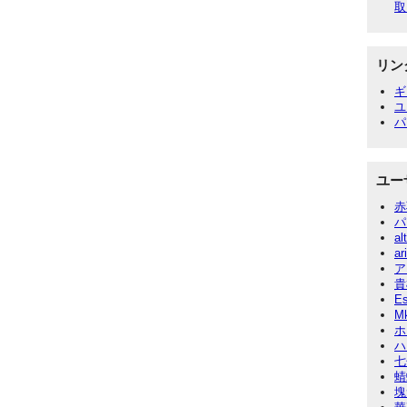
取
リン
ギ
ユ
パ
ユー
赤
パ
al
ar
ア
貴
E
M
ホ
ハ
七
蜻
塊