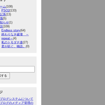
ーム
(108)
PSO2
(133)
記系
(13)
識
(5)
知らせ
(1)
説
(109)
Endless story
(64)
終わりなき破壊 ～
repeat～
(4)
私のトモダチ達
(27)
君が紡ぐ、物語。
(0)
ジ
ブログシステムについて
ブログのメディア管理の