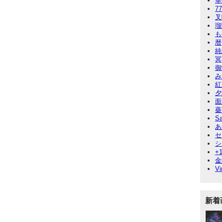
華
7
叉
瑠
も
暦
純
冥
御
み
紅
夕
面
薔
Sa
あ
セ
シ
+
金
Vi
新着