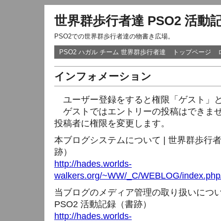
世界群歩行者達 PSO2 活動
PSO2での世界群歩行者達の物書き広場。
PSO2 ハガル チーム 世界群歩行者達
トップページ
インフォメーション
ユーザー登録をすると権限「ゲスト」と
ゲストではエントリーの投稿はできませ
投稿者に権限を変更します。
本ブログシステムについて | 世界群歩行者
跡）
http://hades.worlds-
walkers.org/~WW/_C/WEBLOG/index.php/
当ブログのメディア管理の取り扱いについて
PSO2 活動記録（書跡）
http://hades.worlds-