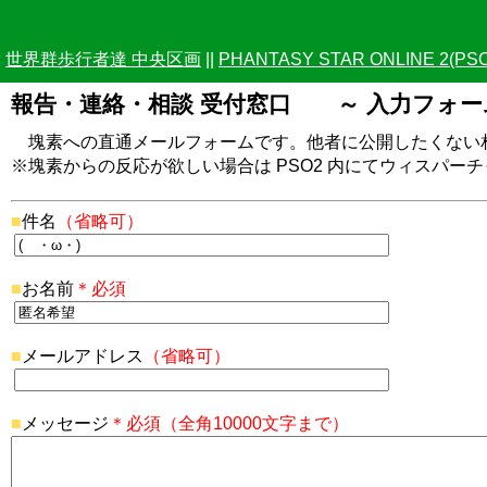
世界群歩行者達 中央区画
||
PHANTASY STAR ONLINE 2(
報告・連絡・相談 受付窓口 ～ 入力フォー
塊素への直通メールフォームです。他者に公開したくない
※塊素からの反応が欲しい場合は PSO2 内にてウィスパー
■
件名
（省略可）
■
お名前
＊必須
■
メールアドレス
（省略可）
■
メッセージ
＊必須（全角10000文字まで）