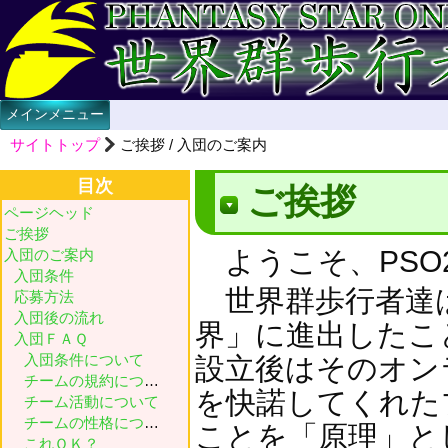
メインメニュー
サイトトップ
ご挨拶 / 入団のご案内
目次
ご挨拶
ページヘッド
ご挨拶
ようこそ、PSO2 
入団のご案内
入団条件
世界群歩行者達は
応募方法
入団後の流れ
界」に進出したこ
入団ＦＡＱ
入団条件について
設立後はそのオン
チームの規約について
を快諾してくれた
チーム活動について
チームの性格について
ことを「原理」と
これＯＫ？