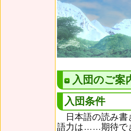
入団のご案
入団条件
日本語の読み書
語力は……期待で