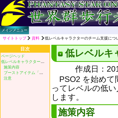
メインメニュー
サイトトップ
資料
低レベルキャラクターのチーム支援につ
目次
低レベルキ
ページヘッド
低レベルキャラクターのチーム支援について
作成日：2014
施策内容
ブーストアイテム「獲得経験値＋５０％」、もしくは「獲得経験値＋７５％」専用フォトンガチャン設置者
PSO2 を始め
注意
ってレベルの低い
します。
施策内容