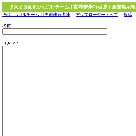
PSO2 Ship09:ハガル チーム [ 世界群歩行者達 ] 画像掲示板
PSO2 ハガルチーム 世界群歩行者達
アップローダートップ
投稿
名前
コメント