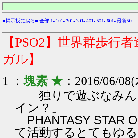
■掲示板に戻る■
全部
1-
101-
201-
301-
401-
501-
601-
最新50
【PSO2】世界群歩行
ガル】
1 ：
塊素 ★
：2016/06/08(
「独りで遊ぶなみん
イン？」
PHANTASY STAR ON
て活動するとてもゆる