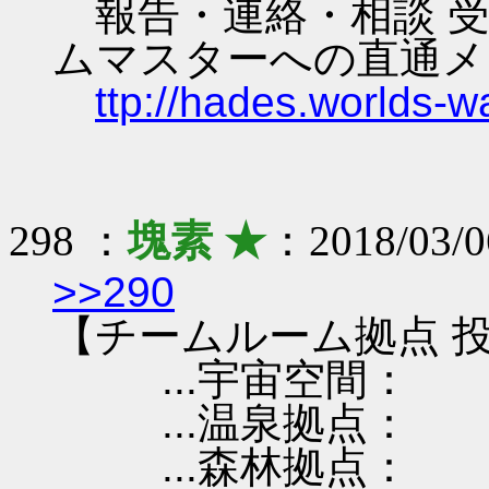
報告・連絡・相談 受
ムマスターへの直通メ
ttp://hades.worlds-
298 ：
塊素 ★
：2018/03/0
>>290
【チームルーム拠点 投
...宇宙空間：
...温泉拠点：
...森林拠点：