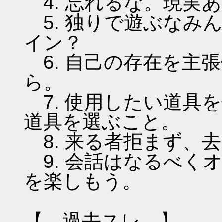
4. 忘れるな。現実
5. 独りで遊ぶなみ
イン？
6. 自己の存在を主
ら。
7. 使用したい道具
道具を選ぶこと。
8. 来る者拒まず、
9. 会話はなるべく
を楽しもう。
【 過去スレ 】