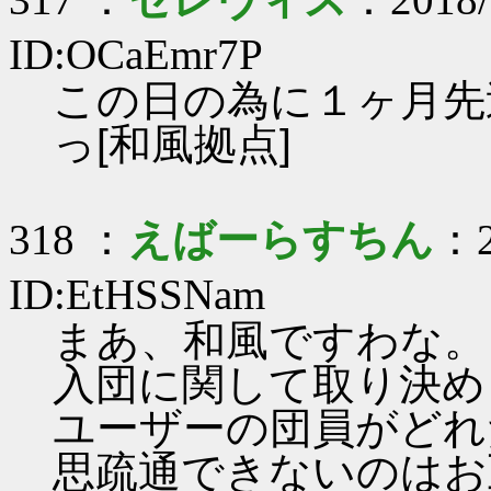
ID:OCaEmr7P
この日の為に１ヶ月先
っ[和風拠点]
318 ：
えばーらすちん
：2
ID:EtHSSNam
まあ、和風ですわな。 
入団に関して取り決めと
ユーザーの団員がどれ
思疏通できないのはお互