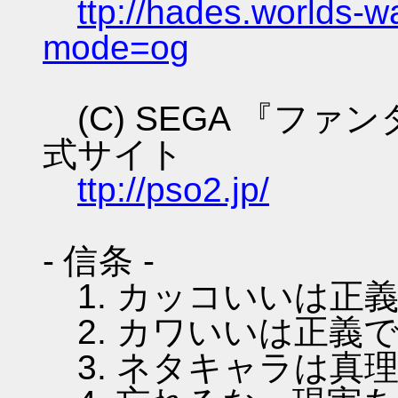
ttp://hades.worlds-
mode=og
(C) SEGA 『フ
式サイト
ttp://pso2.jp/
- 信条 -
1. カッコいいは正
2. カワいいは正義
3. ネタキャラは真