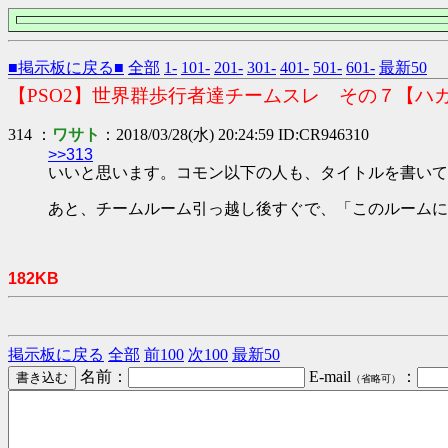
■掲示板に戻る■
全部
1-
101-
201-
301-
401-
501-
601-
最新50
【PSO2】世界群歩行者達チームスレ その７【ハ
314 ：
ワサト
：2018/03/28(水) 20:24:59 ID:CR946310
>>313
いいと思います。コモン以下の人も、タイトルを書いて
あと、チームルーム引っ越し後すぐで、「このルームに
182KB
掲示板に戻る
全部
前100
次100
最新50
名前：
E-mail
：
（省略可）