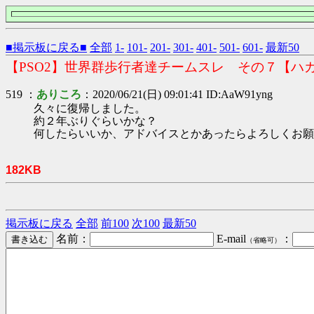
■掲示板に戻る■
全部
1-
101-
201-
301-
401-
501-
601-
最新50
【PSO2】世界群歩行者達チームスレ その７【ハ
519 ：
ありころ
：2020/06/21(日) 09:01:41 ID:AaW91yng
久々に復帰しました。
約２年ぶりぐらいかな？
何したらいいか、アドバイスとかあったらよろしくお願
182KB
掲示板に戻る
全部
前100
次100
最新50
名前：
E-mail
：
（省略可）