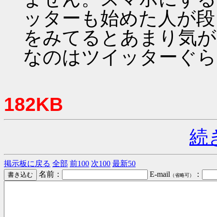
ッターも始めた人が段
をみてるとあまり気が
なのはツイッターぐら
182KB
続
掲示板に戻る
全部
前100
次100
最新50
名前：
E-mail
：
（省略可）