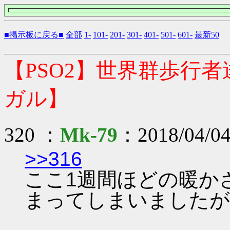
■掲示板に戻る■
全部
1-
101-
201-
301-
401-
501-
601-
最新50
【PSO2】世界群歩行
ガル】
320 ：
Mk-79
：2018/04/04
>>316
ここ1週間ほどの暖か
まってしまいましたが