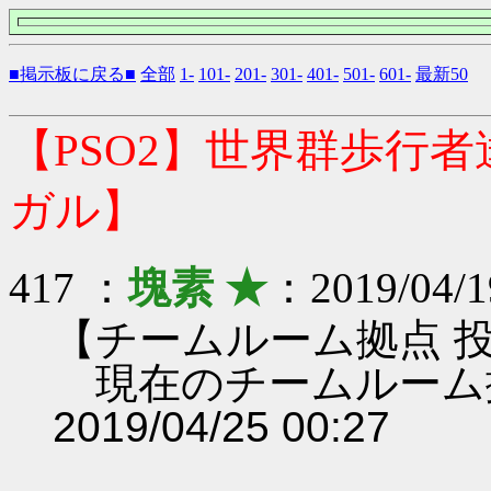
■掲示板に戻る■
全部
1-
101-
201-
301-
401-
501-
601-
最新50
【PSO2】世界群歩行
ガル】
417 ：
塊素 ★
：2019/04/1
【チームルーム拠点 
現在のチームルーム
2019/04/25 00:27