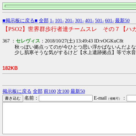
■掲示板に戻る■
全部
1-
101-
201-
301-
401-
501-
601-
最新50
【PSO2】世界群歩行者達チームスレ その７【ハ
367 ：
セレヴィス
：2018/10/27(土) 13:49:43 ID:vOGKuC8t
秋っぽい拠点ってのが今ひとつ思い浮かばないんだよな
少し肌寒そうな気がするけど【水上遺跡拠点】等で水音
182KB
掲示板に戻る
全部
前100
次100
最新50
名前：
E-mail
：
（省略可）