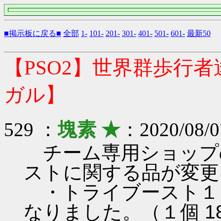
■掲示板に戻る■
全部
1-
101-
201-
301-
401-
501-
601-
最新50
【PSO2】世界群歩行
ガル】
529 ：
塊素 ★
：2020/08/0
チーム専用ショップ
ストに関する品が変更
・トライブースト１
なりました。（１個 18