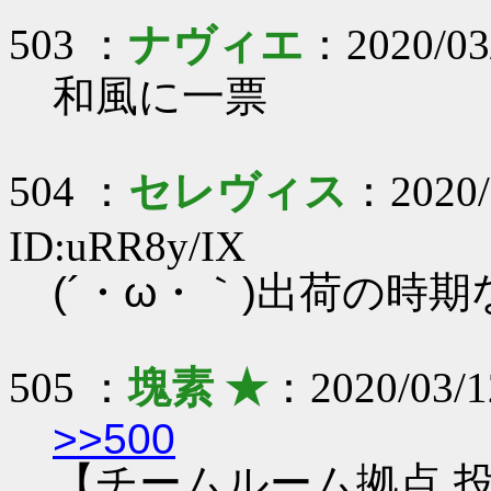
503 ：
ナヴィエ
：2020/03
和風に一票
504 ：
セレヴィス
：2020/
ID:uRR8y/IX
(´・ω・｀)出荷の時
505 ：
塊素 ★
：2020/03/1
>>500
【チームルーム拠点 投