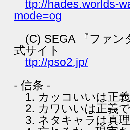
ttp://hades.worlds-
mode=og
(C) SEGA 『フ
式サイト
ttp://pso2.jp/
- 信条 -
1. カッコいいは正
2. カワいいは正義
3. ネタキャラは真