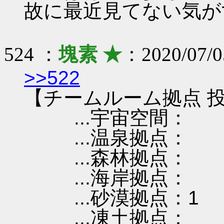
故に最近見てない気が
524 ：
塊素 ★
：2020/07/0
>>522
【チームルーム拠点 投
...宇宙空間：
...温泉拠点：
...森林拠点：
...海岸拠点：
...砂漠拠点：1
...凍土拠点：