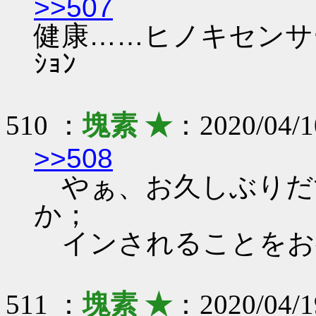
>>507
健康……ヒノキセンサ
ｼｮﾝ
510 ：
塊素 ★
：2020/04/1
>>508
やぁ、お久しぶりだ
か；
インされることをお
511 ：
塊素 ★
：2020/04/1