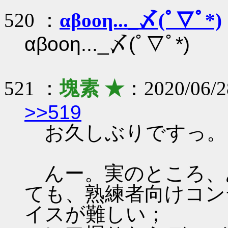
520 ：
αβοοη..._〆(ﾟ▽ﾟ*)
αβοοη..._〆(ﾟ▽ﾟ*)
521 ：
塊素 ★
：2020/06/2
>>519
お久しぶりですっ。
んー。実のところ、
ても、熟練者向けコン
イスが難しい；