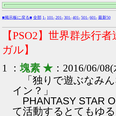
■掲示板に戻る■
全部
1-
101-
201-
301-
401-
501-
601-
最新50
【PSO2】世界群歩行
ガル】
1 ：
塊素 ★
：2016/06/08(
「独りで遊ぶなみん
イン？」
PHANTASY STAR ON
て活動するとてもゆる