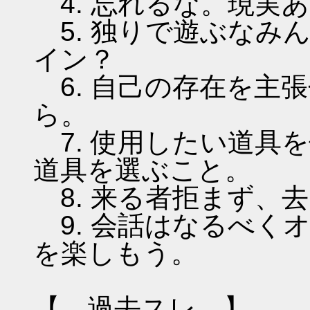
4. 忘れるな。現実
5. 独りで遊ぶなみ
イン？
6. 自己の存在を主
ら。
7. 使用したい道具
道具を選ぶこと。
8. 来る者拒まず、
9. 会話はなるべく
を楽しもう。
【 過去スレ 】