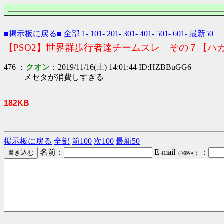
■掲示板に戻る■
全部
1-
101-
201-
301-
401-
501-
601-
最新50
【PSO2】世界群歩行者達チームスレ その７【ハ
476 ：
クオン
：2019/11/16(土) 14:01:44 ID:HZBBuGG6
メセタが消費しすぎる
182KB
掲示板に戻る
全部
前100
次100
最新50
名前：
E-mail
：
（省略可）