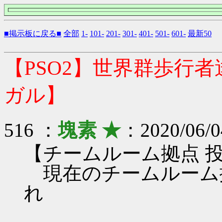
■掲示板に戻る■
全部
1-
101-
201-
301-
401-
501-
601-
最新50
【PSO2】世界群歩行
ガル】
516 ：
塊素 ★
：2020/06/0
【チームルーム拠点 
現在のチームルーム
れ