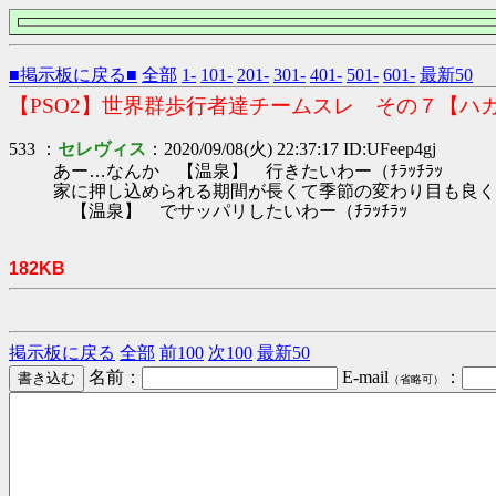
■掲示板に戻る■
全部
1-
101-
201-
301-
401-
501-
601-
最新50
【PSO2】世界群歩行者達チームスレ その７【ハ
533 ：
セレヴィス
：2020/09/08(火) 22:37:17 ID:UFeep4gj
あー…なんか 【温泉】 行きたいわー（ﾁﾗｯﾁﾗｯ
家に押し込められる期間が長くて季節の変わり目も良く
【温泉】 でサッパリしたいわー（ﾁﾗｯﾁﾗｯ
182KB
掲示板に戻る
全部
前100
次100
最新50
名前：
E-mail
：
（省略可）