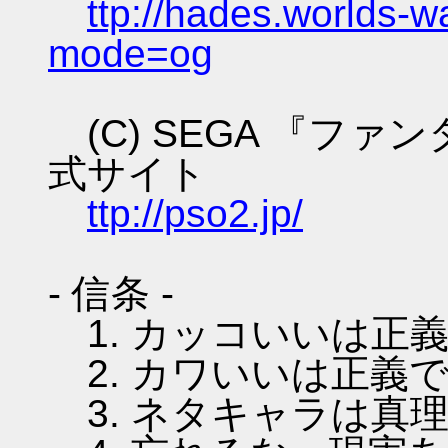
ttp://hades.worlds-
mode=og
(C) SEGA 『フ
式サイト
ttp://pso2.jp/
- 信条 -
1. カッコいいは正
2. カワいいは正義
3. ネタキャラは真