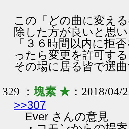
この「どの曲に変える
除した方が良いと思い
「３６時間以内に拒否
ったら変更を許可する
その場に居る皆で選曲
329 ：
塊素 ★
：2018/04/2
>>307
Ever さんの意見
・コモンからの提案