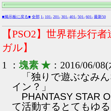
■掲示板に戻る■
全部
1-
101-
201-
301-
401-
501-
601-
最新50
【PSO2】世界群歩行
ガル】
1 ：
塊素 ★
：2016/06/08(
「独りで遊ぶなみん
イン？」
PHANTASY STAR ON
て活動するとてもゆる