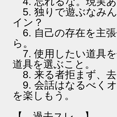
4. 忘れるな。現実
5. 独りで遊ぶなみ
イン？
6. 自己の存在を主
ら。
7. 使用したい道具
道具を選ぶこと。
8. 来る者拒まず、
9. 会話はなるべく
を楽しもう。
【 過去スレ 】