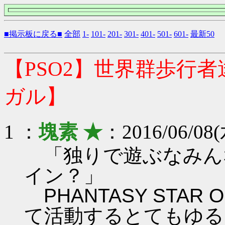
■掲示板に戻る■
全部
1-
101-
201-
301-
401-
501-
601-
最新50
【PSO2】世界群歩行
ガル】
1 ：
塊素 ★
：2016/06/08(
「独りで遊ぶなみん
イン？」
PHANTASY STAR ON
て活動するとてもゆる