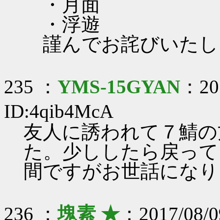
・月面
・浮遊
謹んでお詫びいたします
235 ：
YMS-15GYAN
：201
ID:4qib4McA
友人に誘われて７鯖の
た。少ししたら戻って
間ですがお世話になり
236 ：
塊素 ★
：2017/08/09