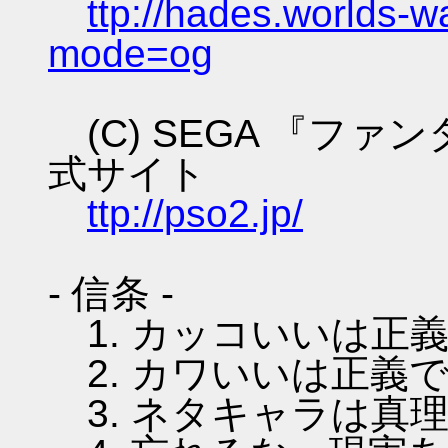
ttp://hades.worlds-
mode=og
(C) SEGA 『フ
式サイト
ttp://pso2.jp/
- 信条 -
1. カッコいいは正
2. カワいいは正義
3. ネタキャラは真