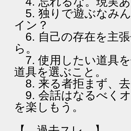
4. 忘れるな。現実
5. 独りで遊ぶなみ
イン？
6. 自己の存在を主
ら。
7. 使用したい道具
道具を選ぶこと。
8. 来る者拒まず、
9. 会話はなるべく
を楽しもう。
【 過去スレ 】