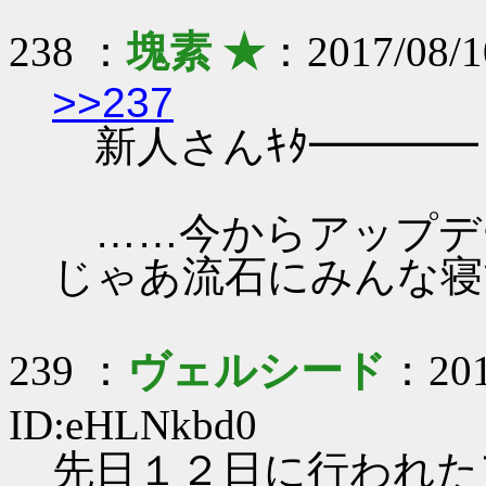
238 ：
塊素 ★
：2017/08/1
>>237
新人さんｷﾀ━━━━ヽ(・
……今からアップデ
じゃあ流石にみんな寝
239 ：
ヴェルシード
：201
ID:eHLNkbd0
先日１２日に行われた