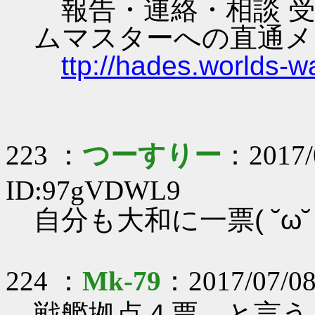
報告・連絡・相談 受
ムマスターへの直通メ
ttp://hades.worlds-
223 ：
つーすりー
：2017/
ID:97gVDWL9
自分も大和に一票( ˘ω˘ 
224 ：
Mk-79
：2017/07/08
戦艦拠点４票…と言う