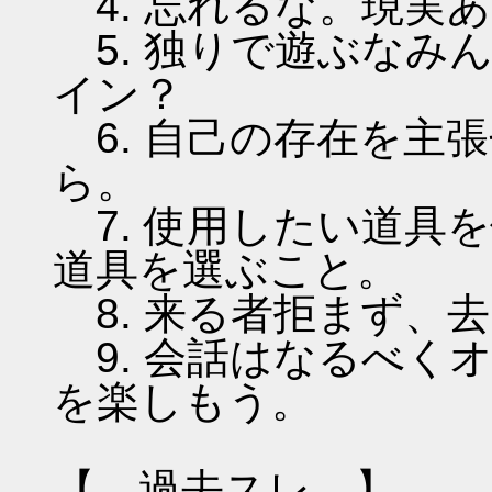
4. 忘れるな。現実
5. 独りで遊ぶなみ
イン？
6. 自己の存在を主
ら。
7. 使用したい道具
道具を選ぶこと。
8. 来る者拒まず、
9. 会話はなるべく
を楽しもう。
【 過去スレ 】