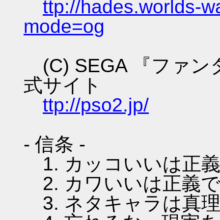
ttp://hades.worlds-
mode=og
(C) SEGA 『フ
式サイト
ttp://pso2.jp/
- 信条 -
1. カッコいいは正
2. カワいいは正義
3. ネタキャラは真