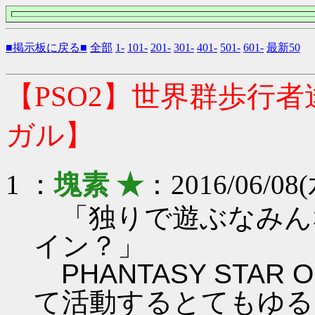
■掲示板に戻る■
全部
1-
101-
201-
301-
401-
501-
601-
最新50
【PSO2】世界群歩行
ガル】
1 ：
塊素 ★
：2016/06/08(
「独りで遊ぶなみん
イン？」
PHANTASY STAR ON
て活動するとてもゆる