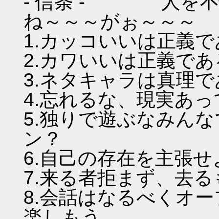
- 信条 - 人を不
ね～～～がぉ～～～
1.カッコいいは正義
2.カワいいは正義であ
3.ネタキャラは真理
4.忘れるな、現実あ
5.独りで遊ぶなみん
ン？
6.自己の存在を主張
7.来る者拒まず、去
8.会話はなるべくオ
楽しもう。