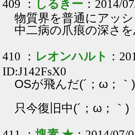
409 ：
しるきー
：2014/07
物質界を普通にアッシ
中二病の爪痕の深さを思
410 ：
レオンハルト
：201
ID:J142FsX0
OSが飛んだ(´；ω；｀
只今復旧中(´；ω；｀)
411 ：
塊素 ★
：2014/07/0