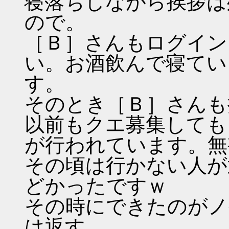
寝落ちしながら挨拶は
ので。
［Ｂ］さんもログイン
い。お酒飲んで寝てい
す。
そのとき［Ｂ］さんも
以前もクエ募集しても
が行われています。無
その頃は行かない人が
どかったですｗ
その時にできたのがノ
は返す。