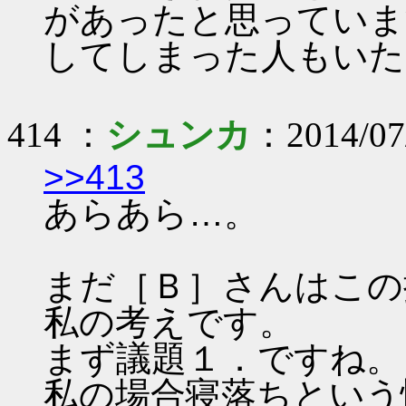
があったと思っていま
してしまった人もいた
414 ：
シュンカ
：2014/07
>>413
あらあら…。
まだ［Ｂ］さんはこの
私の考えです。
まず議題１．ですね。
私の場合寝落ちという