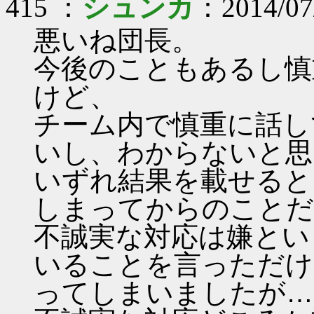
415 ：
シュンカ
：2014/07
悪いね団長。
今後のこともあるし慎
けど、
チーム内で慎重に話し
いし、わからないと思
いずれ結果を載せると
しまってからのことだ
不誠実な対応は嫌とい
いることを言っただけ
ってしまいましたが…