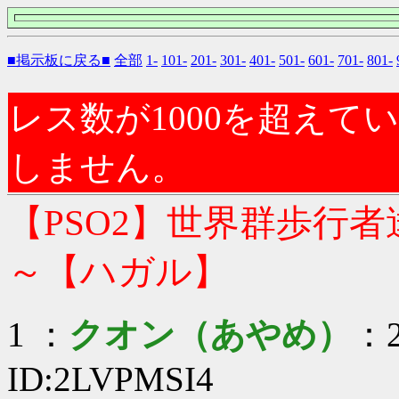
■掲示板に戻る■
全部
1-
101-
201-
301-
401-
501-
601-
701-
801-
レス数が1000を超え
しません。
【PSO2】世界群歩行
～【ハガル】
1 ：
クオン（あやめ）
：2
ID:2LVPMSI4