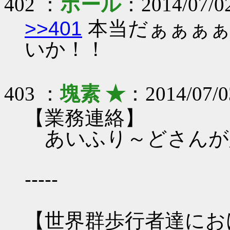
402 ：
ホール
：2014/07/02
>>401
本当だぁぁぁぁ
いか！！
403 ：
塊素 ★
：2014/07/0
【業務連絡】
あいふり～どさんが
-----
【世界群歩行者達にお