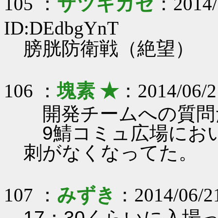
105 ：
サツキガセ
：2014/
ID:DEdbgYnT
膀胱防衛戦（絶望）
106 ：
塊素 ★
：2014/06/2
開発チームへの質問
9鯖コミュ広場にお
刺がなくなってた。
107 ：
みずき
：2014/06/21
17：30くらいに入