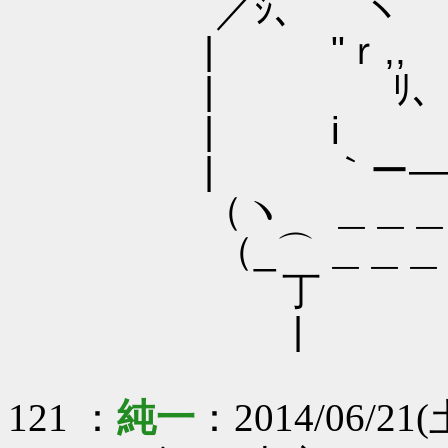
／ｼ、 ヽ⌒⌒ 
| "ｒ,, ｀"''
| ﾘ、
| i ゛ｒ、ﾉ
| ｀ー――----
（ヽ ＿＿＿＿＿＿
（_⌒ ＿＿＿＿＿＿
丁
|
121 ：
純一
：2014/06/21(