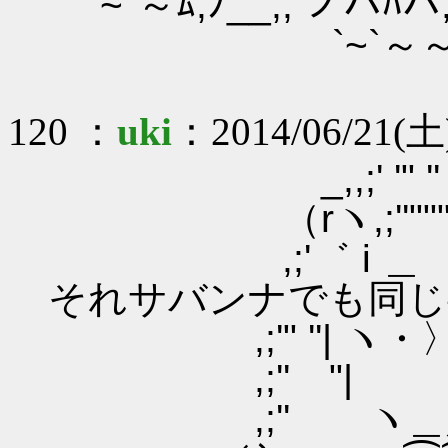
`~''～ﾑ,ﾉ__,,
`~`～
120 ：
uki
：2014/06/21(土
_,,;' '" '' ゛''"
（rヽ,;''"""''゛
,;'゛ i ＿ 
それサバンナでも同じ
,;'" ''| ヽ・〉 〈
,;'' "| ▼ 
,;'' ヽ＿人＿ 