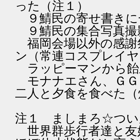
った（注１）
９鯖民の寄せ書きに
９鯖民の集合写真撮
福岡会場以外の感謝
ン（常連コスプレイヤ
ラッピーマンから飴
モナナエさん、ＧＧ
二人と夕食を食べた（
注１ ましまろ☆つい
世界群歩行者達と友