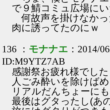
で９鯖コミュ広場にい
何故声を掛けなかっ
肉に誘ってたのにｗ
136 ：
モナナエ
：2014/06
ID:M9YTZ7AB
感謝祭お疲れ様でした
人ごみ酔いを除けばめ
リアルだんちょーにも
最後はグタったし(あ