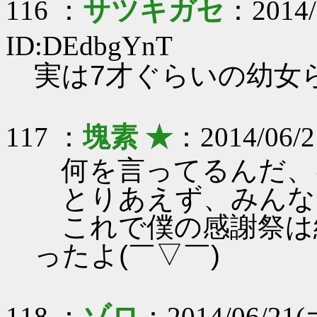
116 ：
サツキガセ
：2014/
ID:DEdbgYnT
実は7才ぐらいの幼女
117 ：
塊素 ★
：2014/06/2
何を言ってるんだ、キミ
とりあえず、みんな
これで僕の感謝祭は
ったよ(￣▽￣)
118 ：
ゾロ
：2014/06/21(土