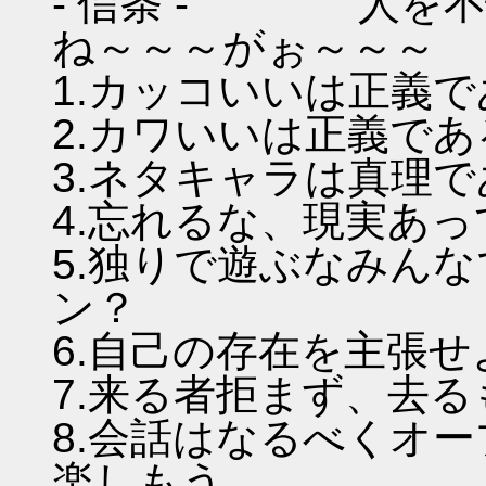
- 信条 - 人を不
ね～～～がぉ～～～
1.カッコいいは正義
2.カワいいは正義であ
3.ネタキャラは真理
4.忘れるな、現実あ
5.独りで遊ぶなみん
ン？
6.自己の存在を主張
7.来る者拒まず、去
8.会話はなるべくオ
楽しもう。