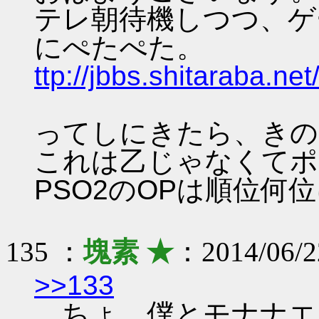
テレ朝待機しつつ、ゲ
にぺたぺた。
ttp://jbbs.shitaraba.n
ってしにきたら、きのう感
これは乙じゃなくてポ
PSO2のOPは順位何
135 ：
塊素 ★
：2014/06/2
>>133
ちょ、僕とモナナエ