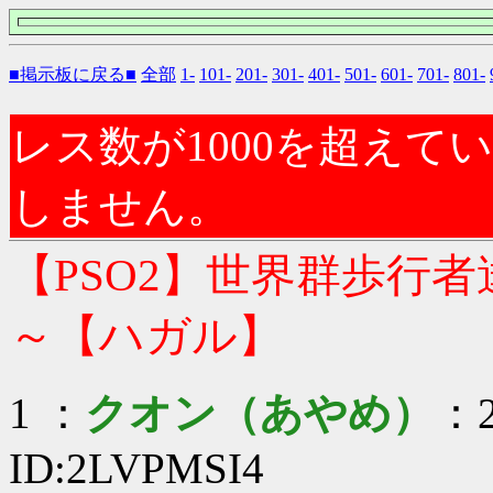
■掲示板に戻る■
全部
1-
101-
201-
301-
401-
501-
601-
701-
801-
レス数が1000を超え
しません。
【PSO2】世界群歩行
～【ハガル】
1 ：
クオン（あやめ）
：2
ID:2LVPMSI4