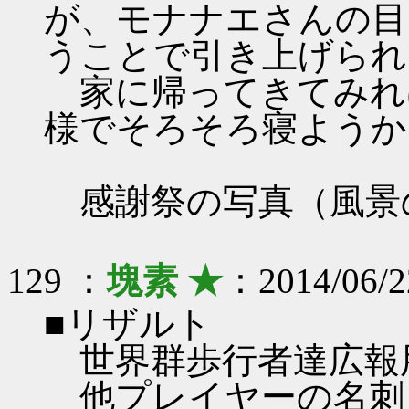
が、モナナエさんの目
うことで引き上げられ
家に帰ってきてみれ
様でそろそろ寝ようか
感謝祭の写真（風景
129 ：
塊素 ★
：2014/06/2
■リザルト
世界群歩行者達広報用
他プレイヤーの名刺