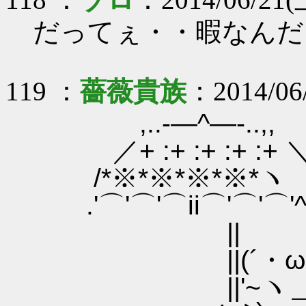
だってぇ・・暇なんだ
119 ：
薔薇貴族
：2014/06/
,..-―^―-..,,
／+ :+ :+ :+ :+ 
/*※*※*※*※*ヽ
.'⌒'⌒'⌒ii⌒'⌒'⌒'
||
||(´・ω・｀
||'~ヽ＿,