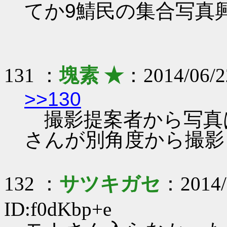
てか9鯖民の集合写真
131 ：
塊素 ★
：2014/06/2
>>130
撮影提案者から写真
さんが別角度から撮影
132 ：
サツキガセ
：2014/
ID:f0dKbp+e