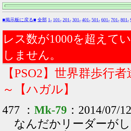
■掲示板に戻る■
全部
1-
101-
201-
301-
401-
501-
601-
701-
801-
レス数が1000を超え
しません。
【PSO2】世界群歩行
～【ハガル】
477 ：
Mk-79
：2014/07/12
なんだかリーダーがし